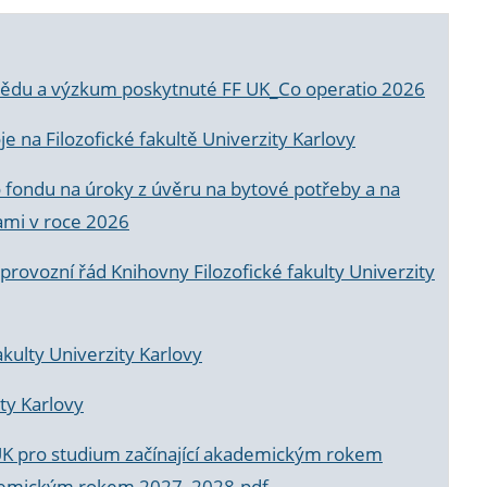
a vědu a výzkum poskytnuté FF UK_Co operatio 2026
 na Filozofické fakultě Univerzity Karlovy
o fondu na úroky z úvěru na bytové potřeby a na
ami v roce 2026
rovozní řád Knihovny Filozofické fakulty Univerzity
akulty Univerzity Karlovy
ty Karlovy
UK pro studium začínající akademickým rokem
akademickým rokem 2027_2028.pdf