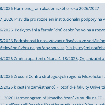
 8/2026 Harmonogram akademického roku 2026/2027
 7_2026 Pravidla pro rozdělení institucionální podpory n
6/2026 Poskytování a čerpání dnů osobního volna a rozvoje
 5/2026 Podrobnosti k poskytování příspěvku ze sociálníh
účelového úvěru na potřeby související s bytovými potřeb
 4/2026 Změna opatření děkana č. 18/2025, Organizační a p
3/2026 Zrušení Centra strategických regionů Filozofické f
 2/2026 k
cestám zaměstnanců Filozofické fakulty Univerzi
 1_2026 Harmonogram přijímacího řízení ke studiu na FF 
7 a příprav přijímacího řízení ke studiu začínajícímu 