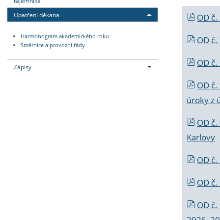
tajemníka
Opatření děkana
OD č.
Harmonogram akademického roku
OD č.
Směrnice a provozní řády
OD č. 
Zápisy
OD č.
úroky z 
OD č.
Karlovy
OD č. 
OD č.
OD č.
2026_202