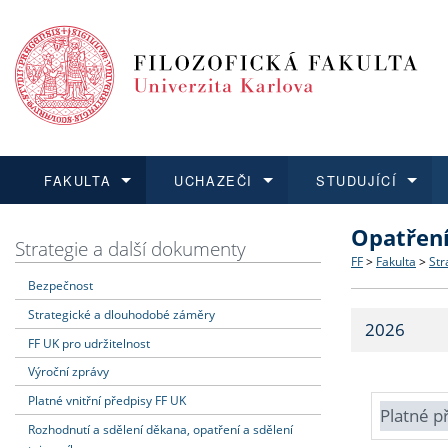
FAKULTA
UCHAZEČI
STUDUJÍCÍ
Opatřen
FAKULTA
UCHAZEČI
STUDUJÍCÍ
VĚDA A VÝZKUM
ZAHRANIČÍ
Struktura a
Co studova
Bakalářsk
O vědě a 
Aktuální n
Strategie a další dokumenty
FF
>
Fakulta
>
Str
Bezpečnost
Dozvědět se více
Podat přihlášku
Dozvědět se více
Dozvědět se více
Dozvědět se více
Strategie 
Učitelské 
Doktorské
Akademické
Vyjíždějící
Strategické a dlouhodobé záměry
2026
Podpora a
Informace 
Rigorózní 
Granty a p
Přijíždějíc
FF UK pro udržitelnost
Výroční zprávy
Absolventi
Vyjíždějíc
Platné vnitřní předpisy FF UK
Platné p
Rozhodnutí a sdělení děkana, opatření a sdělení
Fakultní š