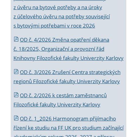
z úvěru na bytové potřeby a na úroky
z účelového úvěru na potřeby související
s bytovými potřebami v roce 2026
OD č. 4/2026 Změna opatření děkana
č. 18/2025, Organizační a provozní řád
Knihovny Filozofické fakulty Univerzity Karlovy
OD č. 3/2026 Zrušení Centra strategických
regionů Filozofické fakulty Univerzity Karlovy
OD č. 2/2026 k
cestám zaměstnanců
Filozofické fakulty Univerzity Karlovy
OD č. 1_2026 Harmonogram přijímacího
řízení ke studiu na FF UK pro studium začínající
akademickým rokem 2026_2027 a příprav