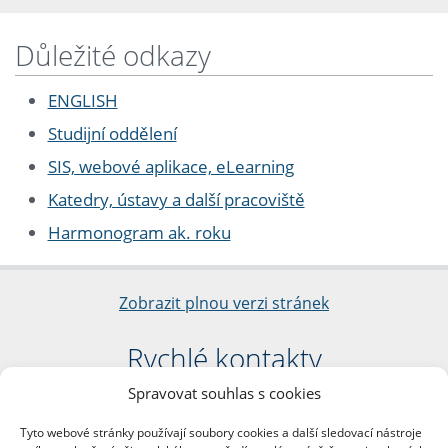
Důležité odkazy
ENGLISH
Studijní oddělení
SIS, webové aplikace, eLearning
Katedry, ústavy a další pracoviště
Harmonogram ak. roku
Zobrazit plnou verzi stránek
Rychlé kontakty
Spravovat souhlas s cookies
Filozofická fakulta
Univerzita Karlova
Tyto webové stránky používají soubory cookies a další sledovací nástroje
nám. Jana Palacha 1/2