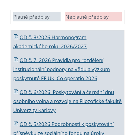
Platné předpisy
Neplatné předpisy
OD č. 8/2026 Harmonogram
akademického roku 2026/2027
OD č. 7_2026 Pravidla pro rozdělení
institucionální podpory na vědu a výzkum
poskytnuté FF UK_Co operatio 2026
OD č. 6/2026 Poskytování a čerpání dnů
osobního volna a rozvoje na Filozofické fakultě
Univerzity Karlovy
OD č. 5/2026 Podrobnosti k poskytování
příspěvku ze sociálního fondu na úroky