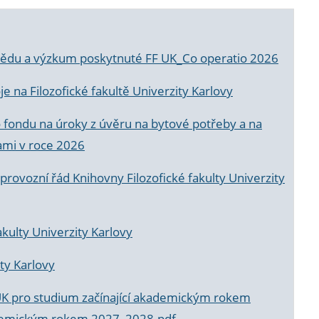
a vědu a výzkum poskytnuté FF UK_Co operatio 2026
 na Filozofické fakultě Univerzity Karlovy
o fondu na úroky z úvěru na bytové potřeby a na
ami v roce 2026
rovozní řád Knihovny Filozofické fakulty Univerzity
akulty Univerzity Karlovy
ty Karlovy
UK pro studium začínající akademickým rokem
akademickým rokem 2027_2028.pdf