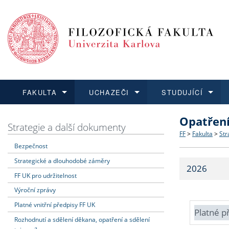
FAKULTA
UCHAZEČI
STUDUJÍCÍ
Opatřen
FAKULTA
UCHAZEČI
STUDUJÍCÍ
VĚDA A VÝZKUM
ZAHRANIČÍ
Struktura a
Co studova
Bakalářsk
O vědě a 
Aktuální n
Strategie a další dokumenty
FF
>
Fakulta
>
Str
Bezpečnost
Dozvědět se více
Podat přihlášku
Dozvědět se více
Dozvědět se více
Dozvědět se více
Strategie 
Učitelské 
Doktorské
Akademické
Vyjíždějící
Strategické a dlouhodobé záměry
2026
Podpora a
Informace 
Rigorózní 
Granty a p
Přijíždějíc
FF UK pro udržitelnost
Výroční zprávy
Absolventi
Vyjíždějíc
Platné vnitřní předpisy FF UK
Platné p
Rozhodnutí a sdělení děkana, opatření a sdělení
Fakultní š