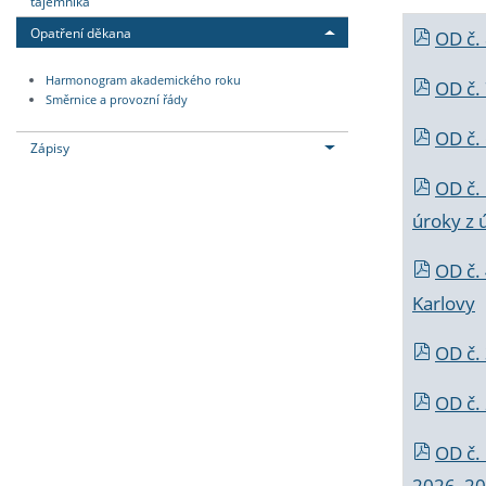
tajemníka
Opatření děkana
OD č.
Harmonogram akademického roku
OD č.
Směrnice a provozní řády
OD č. 
Zápisy
OD č.
úroky z 
OD č.
Karlovy
OD č. 
OD č.
OD č.
2026_202