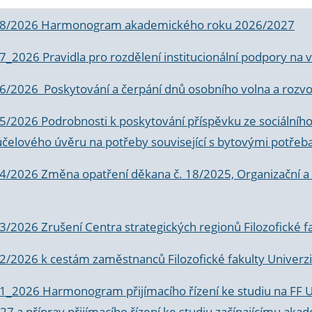
 8/2026 Harmonogram akademického roku 2026/2027
 7_2026 Pravidla pro rozdělení institucionální podpory n
6/2026 Poskytování a čerpání dnů osobního volna a rozvoje
 5/2026 Podrobnosti k poskytování příspěvku ze sociálníh
účelového úvěru na potřeby související s bytovými potřeb
 4/2026 Změna opatření děkana č. 18/2025, Organizační a p
3/2026 Zrušení Centra strategických regionů Filozofické f
 2/2026 k
cestám zaměstnanců Filozofické fakulty Univerzi
 1_2026 Harmonogram přijímacího řízení ke studiu na FF 
7 a příprav přijímacího řízení ke studiu začínajícímu 