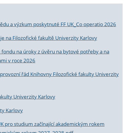
a vědu a výzkum poskytnuté FF UK_Co operatio 2026
 na Filozofické fakultě Univerzity Karlovy
o fondu na úroky z úvěru na bytové potřeby a na
ami v roce 2026
rovozní řád Knihovny Filozofické fakulty Univerzity
akulty Univerzity Karlovy
ty Karlovy
UK pro studium začínající akademickým rokem
akademickým rokem 2027_2028.pdf