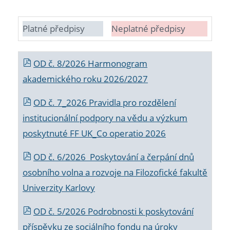
Platné předpisy
Neplatné předpisy
OD č. 8/2026 Harmonogram
akademického roku 2026/2027
OD č. 7_2026 Pravidla pro rozdělení
institucionální podpory na vědu a výzkum
poskytnuté FF UK_Co operatio 2026
OD č. 6/2026 Poskytování a čerpání dnů
osobního volna a rozvoje na Filozofické fakultě
Univerzity Karlovy
OD č. 5/2026 Podrobnosti k poskytování
příspěvku ze sociálního fondu na úroky