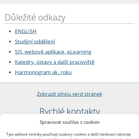
Důležité odkazy
ENGLISH
Studijní oddělení
SIS, webové aplikace, eLearning
Katedry, ústavy a další pracoviště
Harmonogram ak. roku
Zobrazit plnou verzi stránek
Rychlé kontakty
Spravovat souhlas s cookies
Filozofická fakulta
Univerzita Karlova
Tyto webové stránky používají soubory cookies a další sledovací nástroje
nám. Jana Palacha 1/2