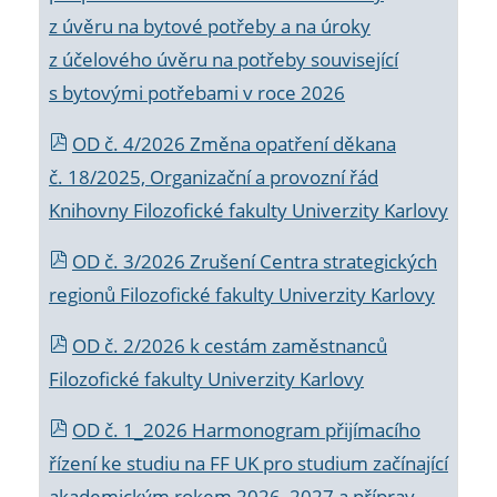
z úvěru na bytové potřeby a na úroky
z účelového úvěru na potřeby související
s bytovými potřebami v roce 2026
OD č. 4/2026 Změna opatření děkana
č. 18/2025, Organizační a provozní řád
Knihovny Filozofické fakulty Univerzity Karlovy
OD č. 3/2026 Zrušení Centra strategických
regionů Filozofické fakulty Univerzity Karlovy
OD č. 2/2026 k
cestám zaměstnanců
Filozofické fakulty Univerzity Karlovy
OD č. 1_2026 Harmonogram přijímacího
řízení ke studiu na FF UK pro studium začínající
akademickým rokem 2026_2027 a příprav