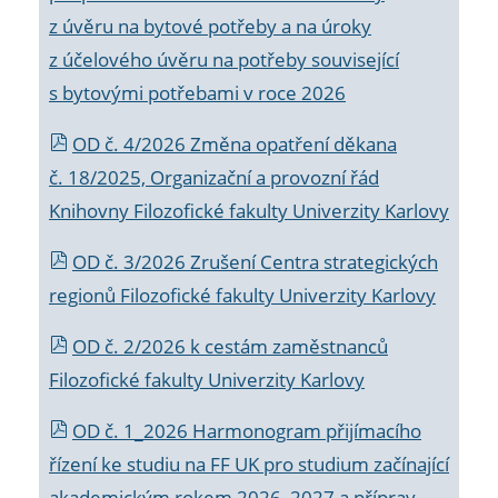
z úvěru na bytové potřeby a na úroky
z účelového úvěru na potřeby související
s bytovými potřebami v roce 2026
OD č. 4/2026 Změna opatření děkana
č. 18/2025, Organizační a provozní řád
Knihovny Filozofické fakulty Univerzity Karlovy
OD č. 3/2026 Zrušení Centra strategických
regionů Filozofické fakulty Univerzity Karlovy
OD č. 2/2026 k
cestám zaměstnanců
Filozofické fakulty Univerzity Karlovy
OD č. 1_2026 Harmonogram přijímacího
řízení ke studiu na FF UK pro studium začínající
akademickým rokem 2026_2027 a příprav