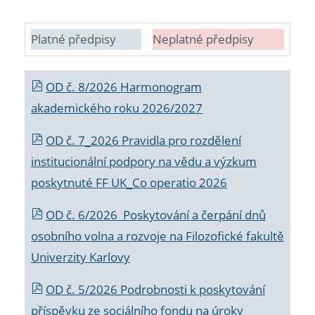
Platné předpisy
Neplatné předpisy
OD č. 8/2026 Harmonogram
akademického roku 2026/2027
OD č. 7_2026 Pravidla pro rozdělení
institucionální podpory na vědu a výzkum
poskytnuté FF UK_Co operatio 2026
OD č. 6/2026 Poskytování a čerpání dnů
osobního volna a rozvoje na Filozofické fakultě
Univerzity Karlovy
OD č. 5/2026 Podrobnosti k poskytování
příspěvku ze sociálního fondu na úroky