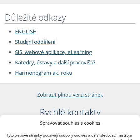
Důležité odkazy
ENGLISH
Studijní oddělení
SIS, webové aplikace, eLearning
Katedry, ústavy a další pracoviště
Harmonogram ak. roku
Zobrazit plnou verzi stránek
Rychlé kontakty
Spravovat souhlas s cookies
Filozofická fakulta
Univerzita Karlova
Tyto webové stránky používají soubory cookies a další sledovací nástroje
nám. Jana Palacha 1/2