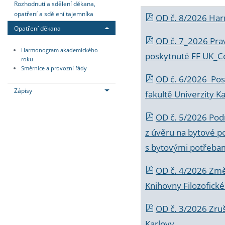
Rozhodnutí a sdělení děkana,
opatření a sdělení tajemníka
OD č. 8/2026 Ha
Opatření děkana
OD č. 7_2026 Prav
Harmonogram akademického
poskytnuté FF UK_C
roku
Směrnice a provozní řády
OD č. 6/2026 Posk
Zápisy
fakultě Univerzity K
OD č. 5/2026 Podr
z úvěru na bytové po
s bytovými potřebam
OD č. 4/2026 Změ
Knihovny Filozofické
OD č. 3/2026 Zruš
Karlovy