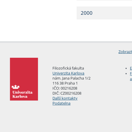
2000
Zobrazi
Filozofická fakulta
E
Univerzita Karlova
F
nám. Jana Palacha 1/2
a
116 38 Praha 1
IČO: 00216208
DIČ: CZ00216208
Další kontakty
Podatelna