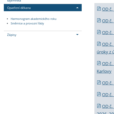
tajemníka
Opatření děkana
OD č.
Harmonogram akademického roku
OD č.
Směrnice a provozní řády
OD č. 
Zápisy
OD č.
úroky z 
OD č.
Karlovy
OD č. 
OD č.
OD č.
2026_202