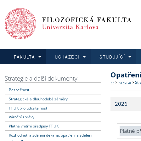
FAKULTA
UCHAZEČI
STUDUJÍCÍ
Opatřen
FAKULTA
UCHAZEČI
STUDUJÍCÍ
VĚDA A VÝZKUM
ZAHRANIČÍ
Struktura a
Co studova
Bakalářsk
O vědě a 
Aktuální n
Strategie a další dokumenty
FF
>
Fakulta
>
Str
Bezpečnost
Dozvědět se více
Podat přihlášku
Dozvědět se více
Dozvědět se více
Dozvědět se více
Strategie 
Učitelské 
Doktorské
Akademické
Vyjíždějící
Strategické a dlouhodobé záměry
2026
Podpora a
Informace 
Rigorózní 
Granty a p
Přijíždějíc
FF UK pro udržitelnost
Výroční zprávy
Absolventi
Vyjíždějíc
Platné vnitřní předpisy FF UK
Platné p
Rozhodnutí a sdělení děkana, opatření a sdělení
Fakultní š