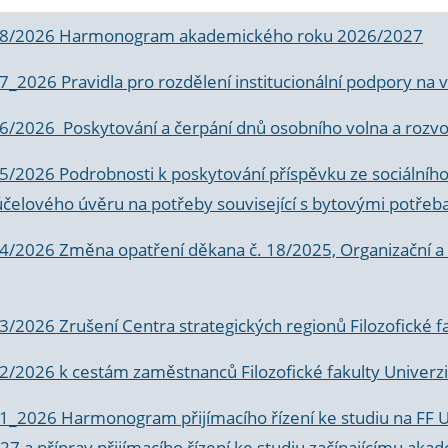
 8/2026 Harmonogram akademického roku 2026/2027
 7_2026 Pravidla pro rozdělení institucionální podpory n
6/2026 Poskytování a čerpání dnů osobního volna a rozvoje
 5/2026 Podrobnosti k poskytování příspěvku ze sociálníh
účelového úvěru na potřeby související s bytovými potřeb
 4/2026 Změna opatření děkana č. 18/2025, Organizační a p
3/2026 Zrušení Centra strategických regionů Filozofické f
 2/2026 k
cestám zaměstnanců Filozofické fakulty Univerzi
 1_2026 Harmonogram přijímacího řízení ke studiu na FF 
7 a příprav přijímacího řízení ke studiu začínajícímu 