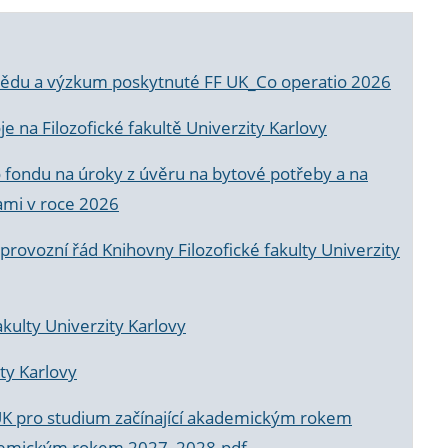
a vědu a výzkum poskytnuté FF UK_Co operatio 2026
 na Filozofické fakultě Univerzity Karlovy
o fondu na úroky z úvěru na bytové potřeby a na
ami v roce 2026
rovozní řád Knihovny Filozofické fakulty Univerzity
akulty Univerzity Karlovy
ty Karlovy
UK pro studium začínající akademickým rokem
akademickým rokem 2027_2028.pdf