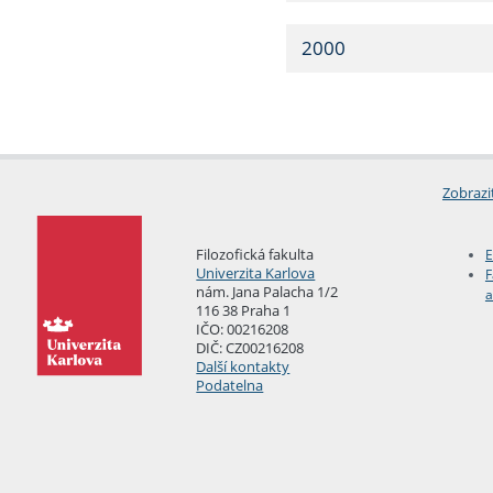
2000
Zobrazi
Filozofická fakulta
E
Univerzita Karlova
F
nám. Jana Palacha 1/2
a
116 38 Praha 1
IČO: 00216208
DIČ: CZ00216208
Další kontakty
Podatelna