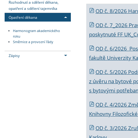
Rozhodnutí a sdělení děkana,
opatření a sdělení tajemníka
OD č. 8/2026 Ha
Opatření děkana
OD č. 7_2026 Prav
Harmonogram akademického
poskytnuté FF UK_C
roku
Směrnice a provozní řády
OD č. 6/2026 Posk
Zápisy
fakultě Univerzity K
OD č. 5/2026 Podr
z úvěru na bytové po
s bytovými potřebam
OD č. 4/2026 Změ
Knihovny Filozofické
OD č. 3/2026 Zruš
Karlovy