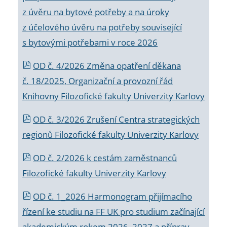
z úvěru na bytové potřeby a na úroky
z účelového úvěru na potřeby související
s bytovými potřebami v roce 2026
OD č. 4/2026 Změna opatření děkana
č. 18/2025, Organizační a provozní řád
Knihovny Filozofické fakulty Univerzity Karlovy
OD č. 3/2026 Zrušení Centra strategických
regionů Filozofické fakulty Univerzity Karlovy
OD č. 2/2026 k
cestám zaměstnanců
Filozofické fakulty Univerzity Karlovy
OD č. 1_2026 Harmonogram přijímacího
řízení ke studiu na FF UK pro studium začínající
akademickým rokem 2026_2027 a příprav