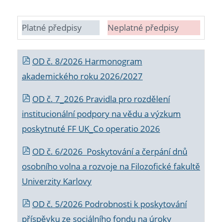
Platné předpisy
Neplatné předpisy
OD č. 8/2026 Harmonogram
akademického roku 2026/2027
OD č. 7_2026 Pravidla pro rozdělení
institucionální podpory na vědu a výzkum
poskytnuté FF UK_Co operatio 2026
OD č. 6/2026 Poskytování a čerpání dnů
osobního volna a rozvoje na Filozofické fakultě
Univerzity Karlovy
OD č. 5/2026 Podrobnosti k poskytování
příspěvku ze sociálního fondu na úroky