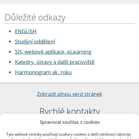
Důležité odkazy
ENGLISH
Studijní oddělení
SIS, webové aplikace, eLearning
Katedry, ústavy a další pracoviště
Harmonogram ak. roku
Zobrazit plnou verzi stránek
Rychlé kontakty
Spravovat souhlas s cookies
Filozofická fakulta
Univerzita Karlova
Tyto webové stránky používají soubory cookies a další sledovací nástroje
nám. Jana Palacha 1/2