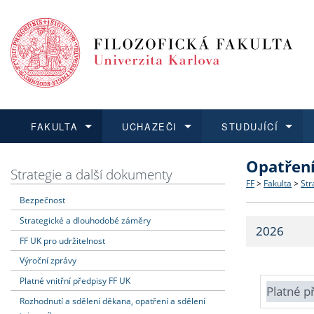
FAKULTA
UCHAZEČI
STUDUJÍCÍ
Opatřen
FAKULTA
UCHAZEČI
STUDUJÍCÍ
VĚDA A VÝZKUM
ZAHRANIČÍ
Struktura a
Co studova
Bakalářsk
O vědě a 
Aktuální n
Strategie a další dokumenty
FF
>
Fakulta
>
Str
Bezpečnost
Dozvědět se více
Podat přihlášku
Dozvědět se více
Dozvědět se více
Dozvědět se více
Strategie 
Učitelské 
Doktorské
Akademické
Vyjíždějící
Strategické a dlouhodobé záměry
2026
Podpora a
Informace 
Rigorózní 
Granty a p
Přijíždějíc
FF UK pro udržitelnost
Výroční zprávy
Absolventi
Vyjíždějíc
Platné vnitřní předpisy FF UK
Platné p
Rozhodnutí a sdělení děkana, opatření a sdělení
Fakultní š