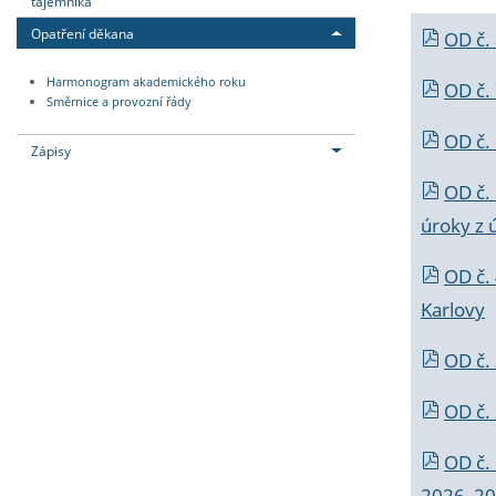
tajemníka
Opatření děkana
OD č.
Harmonogram akademického roku
OD č.
Směrnice a provozní řády
OD č. 
Zápisy
OD č.
úroky z 
OD č.
Karlovy
OD č. 
OD č.
OD č.
2026_202