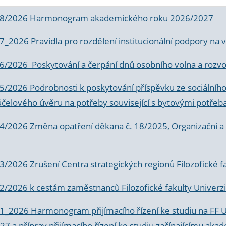
 8/2026 Harmonogram akademického roku 2026/2027
 7_2026 Pravidla pro rozdělení institucionální podpory n
6/2026 Poskytování a čerpání dnů osobního volna a rozvoje
 5/2026 Podrobnosti k poskytování příspěvku ze sociálníh
účelového úvěru na potřeby související s bytovými potřeb
 4/2026 Změna opatření děkana č. 18/2025, Organizační a p
3/2026 Zrušení Centra strategických regionů Filozofické f
 2/2026 k
cestám zaměstnanců Filozofické fakulty Univerzi
 1_2026 Harmonogram přijímacího řízení ke studiu na FF 
7 a příprav přijímacího řízení ke studiu začínajícímu 