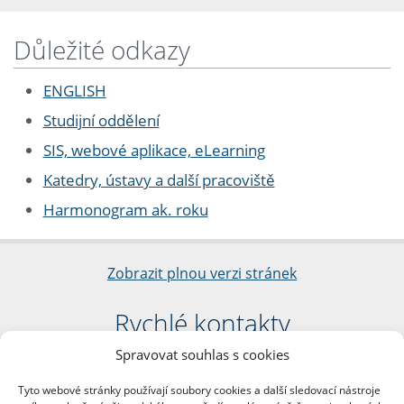
Důležité odkazy
ENGLISH
Studijní oddělení
SIS, webové aplikace, eLearning
Katedry, ústavy a další pracoviště
Harmonogram ak. roku
Zobrazit plnou verzi stránek
Rychlé kontakty
Spravovat souhlas s cookies
Filozofická fakulta
Univerzita Karlova
Tyto webové stránky používají soubory cookies a další sledovací nástroje
nám. Jana Palacha 1/2