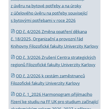
z úvěru na bytové potřeby a na úroky
z účelového úvěru na potřeby související
s bytovými potřebami v roce 2026
OD č. 4/2026 Změna opatření děkana
č. 18/2025, Organizační a provozní řád
Knihovny Filozofické fakulty Univerzity Karlovy
OD č. 3/2026 Zrušení Centra strategických
regionů Filozofické fakulty Univerzity Karlovy
OD č. 2/2026 k
cestám zaměstnanců
Filozofické fakulty Univerzity Karlovy
OD č. 1_2026 Harmonogram přijímacího
řízení ke studiu na FF UK pro studium začínající
akademickým rokem 2026_2027 a příprav