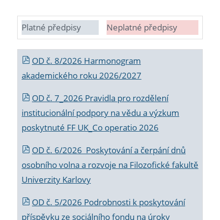
Platné předpisy
Neplatné předpisy
OD č. 8/2026 Harmonogram
akademického roku 2026/2027
OD č. 7_2026 Pravidla pro rozdělení
institucionální podpory na vědu a výzkum
poskytnuté FF UK_Co operatio 2026
OD č. 6/2026 Poskytování a čerpání dnů
osobního volna a rozvoje na Filozofické fakultě
Univerzity Karlovy
OD č. 5/2026 Podrobnosti k poskytování
příspěvku ze sociálního fondu na úroky