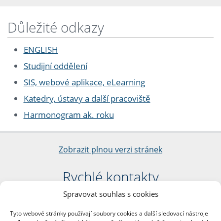
Důležité odkazy
ENGLISH
Studijní oddělení
SIS, webové aplikace, eLearning
Katedry, ústavy a další pracoviště
Harmonogram ak. roku
Zobrazit plnou verzi stránek
Rychlé kontakty
Spravovat souhlas s cookies
Filozofická fakulta
Univerzita Karlova
Tyto webové stránky používají soubory cookies a další sledovací nástroje
nám. Jana Palacha 1/2