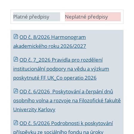
Platné předpisy
Neplatné předpisy
OD č. 8/2026 Harmonogram
akademického roku 2026/2027
OD č. 7_2026 Pravidla pro rozdělení
institucionální podpory na vědu a výzkum
poskytnuté FF UK_Co operatio 2026
OD č. 6/2026 Poskytování a čerpání dnů
osobního volna a rozvoje na Filozofické fakultě
Univerzity Karlovy
OD č. 5/2026 Podrobnosti k poskytování
příspěvku ze sociálního fondu na úroky