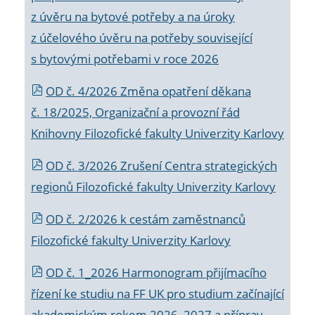
z úvěru na bytové potřeby a na úroky
z účelového úvěru na potřeby související
s bytovými potřebami v roce 2026
OD č. 4/2026 Změna opatření děkana
č. 18/2025, Organizační a provozní řád
Knihovny Filozofické fakulty Univerzity Karlovy
OD č. 3/2026 Zrušení Centra strategických
regionů Filozofické fakulty Univerzity Karlovy
OD č. 2/2026 k
cestám zaměstnanců
Filozofické fakulty Univerzity Karlovy
OD č. 1_2026 Harmonogram přijímacího
řízení ke studiu na FF UK pro studium začínající
akademickým rokem 2026_2027 a příprav