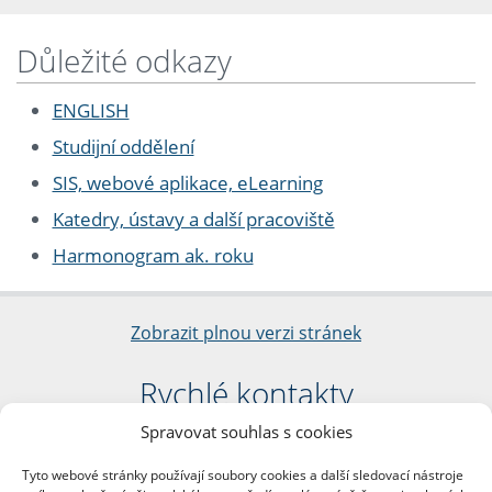
Důležité odkazy
ENGLISH
Studijní oddělení
SIS, webové aplikace, eLearning
Katedry, ústavy a další pracoviště
Harmonogram ak. roku
Zobrazit plnou verzi stránek
Rychlé kontakty
Spravovat souhlas s cookies
Filozofická fakulta
Univerzita Karlova
Tyto webové stránky používají soubory cookies a další sledovací nástroje
nám. Jana Palacha 1/2