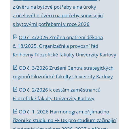
z úvěru na bytové potřeby a na úroky
z účelového úvěru na potřeby související
s bytovými potřebami v roce 2026
OD č. 4/2026 Změna opatření děkana
č. 18/2025, Organizační a provozní řád
Knihovny Filozofické fakulty Univerzity Karlovy
OD č. 3/2026 Zrušení Centra strategických
regionů Filozofické fakulty Univerzity Karlovy
OD č. 2/2026 k
cestám zaměstnanců
Filozofické fakulty Univerzity Karlovy
OD č. 1_2026 Harmonogram přijímacího
řízení ke studiu na FF UK pro studium začínající
akademickým rokem 2026_2027 a příprav