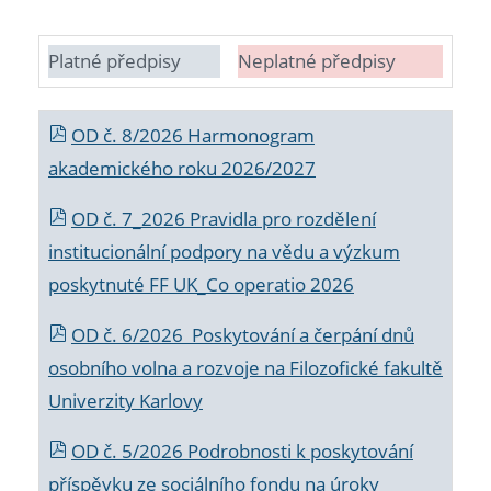
Platné předpisy
Neplatné předpisy
OD č. 8/2026 Harmonogram
akademického roku 2026/2027
OD č. 7_2026 Pravidla pro rozdělení
institucionální podpory na vědu a výzkum
poskytnuté FF UK_Co operatio 2026
OD č. 6/2026 Poskytování a čerpání dnů
osobního volna a rozvoje na Filozofické fakultě
Univerzity Karlovy
OD č. 5/2026 Podrobnosti k poskytování
příspěvku ze sociálního fondu na úroky