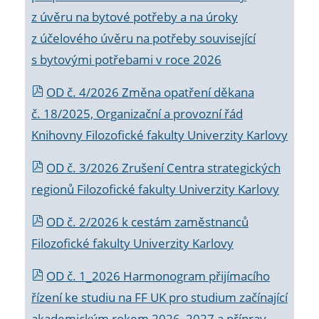
z úvěru na bytové potřeby a na úroky
z účelového úvěru na potřeby související
s bytovými potřebami v roce 2026
OD č. 4/2026 Změna opatření děkana
č. 18/2025, Organizační a provozní řád
Knihovny Filozofické fakulty Univerzity Karlovy
OD č. 3/2026 Zrušení Centra strategických
regionů Filozofické fakulty Univerzity Karlovy
OD č. 2/2026 k
cestám zaměstnanců
Filozofické fakulty Univerzity Karlovy
OD č. 1_2026 Harmonogram přijímacího
řízení ke studiu na FF UK pro studium začínající
akademickým rokem 2026_2027 a příprav