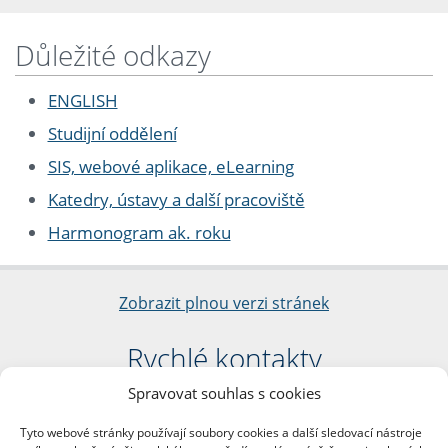
Důležité odkazy
ENGLISH
Studijní oddělení
SIS, webové aplikace, eLearning
Katedry, ústavy a další pracoviště
Harmonogram ak. roku
Zobrazit plnou verzi stránek
Rychlé kontakty
Spravovat souhlas s cookies
Filozofická fakulta
Univerzita Karlova
Tyto webové stránky používají soubory cookies a další sledovací nástroje
nám. Jana Palacha 1/2