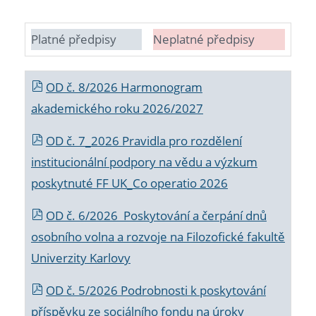
Platné předpisy
Neplatné předpisy
OD č. 8/2026 Harmonogram
akademického roku 2026/2027
OD č. 7_2026 Pravidla pro rozdělení
institucionální podpory na vědu a výzkum
poskytnuté FF UK_Co operatio 2026
OD č. 6/2026 Poskytování a čerpání dnů
osobního volna a rozvoje na Filozofické fakultě
Univerzity Karlovy
OD č. 5/2026 Podrobnosti k poskytování
příspěvku ze sociálního fondu na úroky