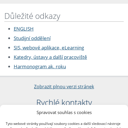
Důležité odkazy
ENGLISH
Studijní oddělení
SIS, webové aplikace, eLearning
Katedry, ústavy a další pracoviště
Harmonogram ak. roku
Zobrazit plnou verzi stránek
Rychlé kontakty
Spravovat souhlas s cookies
Filozofická fakulta
Univerzita Karlova
Tyto webové stránky používají soubory cookies a další sledovací nástroje
nám. Jana Palacha 1/2