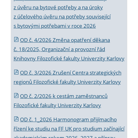
z úvěru na bytové potřeby a na úroky
z účelového úvěru na potřeby související
s bytovými potřebami v roce 2026
OD č. 4/2026 Změna opatření děkana
č. 18/2025, Organizační a provozní řád
Knihovny Filozofické fakulty Univerzity Karlovy
OD č. 3/2026 Zrušení Centra strategických
regionů Filozofické fakulty Univerzity Karlovy
OD č. 2/2026 k
cestám zaměstnanců
Filozofické fakulty Univerzity Karlovy
OD č. 1_2026 Harmonogram přijímacího
řízení ke studiu na FF UK pro studium začínající
akademickým rokem 2026_2027 a příprav