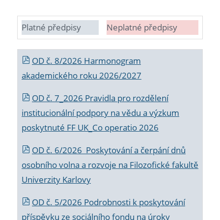
Platné předpisy
Neplatné předpisy
OD č. 8/2026 Harmonogram
akademického roku 2026/2027
OD č. 7_2026 Pravidla pro rozdělení
institucionální podpory na vědu a výzkum
poskytnuté FF UK_Co operatio 2026
OD č. 6/2026 Poskytování a čerpání dnů
osobního volna a rozvoje na Filozofické fakultě
Univerzity Karlovy
OD č. 5/2026 Podrobnosti k poskytování
příspěvku ze sociálního fondu na úroky