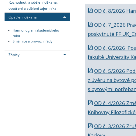
Rozhodnutí a sdělení děkana,
opatření a sdělení tajemníka
OD č. 8/2026 Ha
Opatření děkana
OD č. 7_2026 Prav
Harmonogram akademického
poskytnuté FF UK_C
roku
Směrnice a provozní řády
OD č. 6/2026 Posk
Zápisy
fakultě Univerzity K
OD č. 5/2026 Podr
z úvěru na bytové po
s bytovými potřebam
OD č. 4/2026 Změ
Knihovny Filozofické
OD č. 3/2026 Zruš
Karlovy