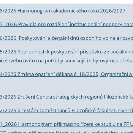
 8/2026 Harmonogram akademického roku 2026/2027
 7_2026 Pravidla pro rozdělení institucionální podpory n
6/2026 Poskytování a čerpání dnů osobního volna a rozvoje
 5/2026 Podrobnosti k poskytování příspěvku ze sociálníh
účelového úvěru na potřeby související s bytovými potřeb
 4/2026 Změna opatření děkana č. 18/2025, Organizační a p
3/2026 Zrušení Centra strategických regionů Filozofické f
 2/2026 k
cestám zaměstnanců Filozofické fakulty Univerzi
 1_2026 Harmonogram přijímacího řízení ke studiu na FF 
7 a příprav přijímacího řízení ke studiu začínajícímu 