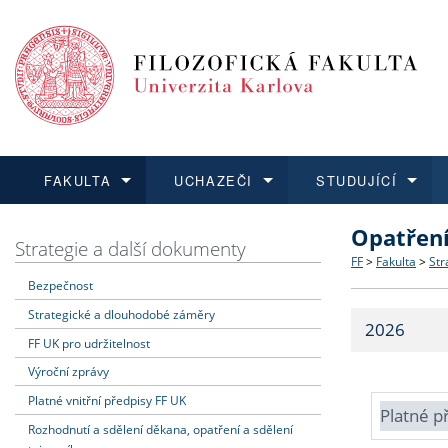
FAKULTA
UCHAZEČI
STUDUJÍCÍ
Opatřen
FAKULTA
UCHAZEČI
STUDUJÍCÍ
VĚDA A VÝZKUM
ZAHRANIČÍ
Struktura a
Co studova
Bakalářsk
O vědě a 
Aktuální n
Strategie a další dokumenty
FF
>
Fakulta
>
Str
Bezpečnost
Dozvědět se více
Podat přihlášku
Dozvědět se více
Dozvědět se více
Dozvědět se více
Strategie 
Učitelské 
Doktorské
Akademické
Vyjíždějící
Strategické a dlouhodobé záměry
2026
Podpora a
Informace 
Rigorózní 
Granty a p
Přijíždějíc
FF UK pro udržitelnost
Výroční zprávy
Absolventi
Vyjíždějíc
Platné vnitřní předpisy FF UK
Platné p
Rozhodnutí a sdělení děkana, opatření a sdělení
Fakultní š