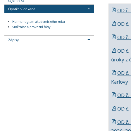
tajemníka
Opatření děkana
OD č.
Harmonogram akademického roku
OD č.
Směrnice a provozní řády
OD č. 
Zápisy
OD č.
úroky z 
OD č.
Karlovy
OD č. 
OD č.
OD č.
2026_202