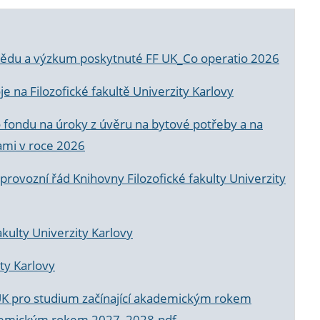
a vědu a výzkum poskytnuté FF UK_Co operatio 2026
 na Filozofické fakultě Univerzity Karlovy
o fondu na úroky z úvěru na bytové potřeby a na
ami v roce 2026
rovozní řád Knihovny Filozofické fakulty Univerzity
akulty Univerzity Karlovy
ty Karlovy
UK pro studium začínající akademickým rokem
akademickým rokem 2027_2028.pdf