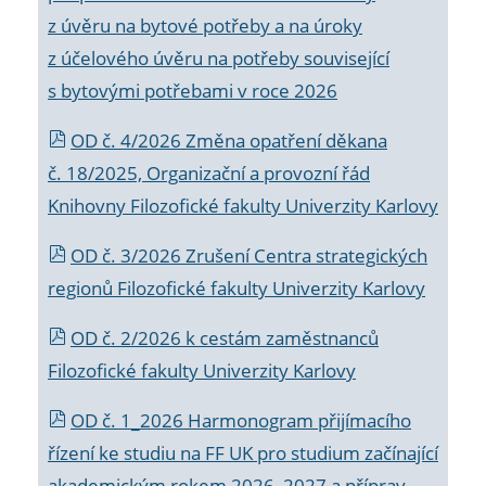
z úvěru na bytové potřeby a na úroky
z účelového úvěru na potřeby související
s bytovými potřebami v roce 2026
OD č. 4/2026 Změna opatření děkana
č. 18/2025, Organizační a provozní řád
Knihovny Filozofické fakulty Univerzity Karlovy
OD č. 3/2026 Zrušení Centra strategických
regionů Filozofické fakulty Univerzity Karlovy
OD č. 2/2026 k
cestám zaměstnanců
Filozofické fakulty Univerzity Karlovy
OD č. 1_2026 Harmonogram přijímacího
řízení ke studiu na FF UK pro studium začínající
akademickým rokem 2026_2027 a příprav