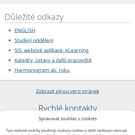
Důležité odkazy
ENGLISH
Studijní oddělení
SIS, webové aplikace, eLearning
Katedry, ústavy a další pracoviště
Harmonogram ak. roku
Zobrazit plnou verzi stránek
Rychlé kontakty
Spravovat souhlas s cookies
Filozofická fakulta
Univerzita Karlova
Tyto webové stránky používají soubory cookies a další sledovací nástroje
nám. Jana Palacha 1/2