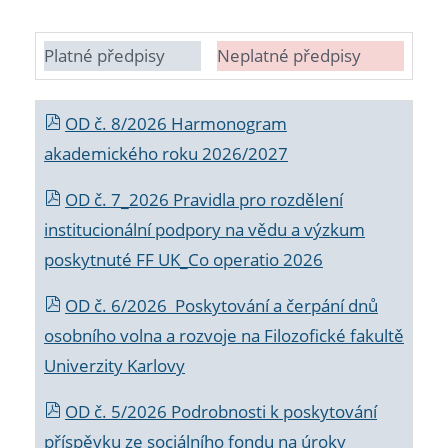
Platné předpisy
Neplatné předpisy
OD č. 8/2026 Harmonogram
akademického roku 2026/2027
OD č. 7_2026 Pravidla pro rozdělení
institucionální podpory na vědu a výzkum
poskytnuté FF UK_Co operatio 2026
OD č. 6/2026 Poskytování a čerpání dnů
osobního volna a rozvoje na Filozofické fakultě
Univerzity Karlovy
OD č. 5/2026 Podrobnosti k poskytování
příspěvku ze sociálního fondu na úroky