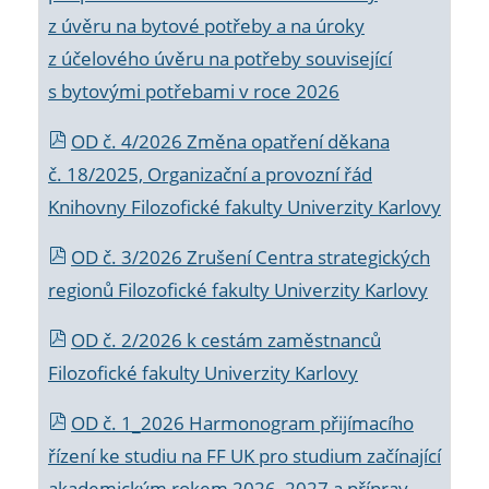
z úvěru na bytové potřeby a na úroky
z účelového úvěru na potřeby související
s bytovými potřebami v roce 2026
OD č. 4/2026 Změna opatření děkana
č. 18/2025, Organizační a provozní řád
Knihovny Filozofické fakulty Univerzity Karlovy
OD č. 3/2026 Zrušení Centra strategických
regionů Filozofické fakulty Univerzity Karlovy
OD č. 2/2026 k
cestám zaměstnanců
Filozofické fakulty Univerzity Karlovy
OD č. 1_2026 Harmonogram přijímacího
řízení ke studiu na FF UK pro studium začínající
akademickým rokem 2026_2027 a příprav