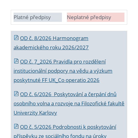
Platné předpisy
Neplatné předpisy
OD č. 8/2026 Harmonogram
akademického roku 2026/2027
OD č. 7_2026 Pravidla pro rozdělení
institucionální podpory na vědu a výzkum
poskytnuté FF UK_Co operatio 2026
OD č. 6/2026 Poskytování a čerpání dnů
osobního volna a rozvoje na Filozofické fakultě
Univerzity Karlovy
OD č. 5/2026 Podrobnosti k poskytování
příspěvku ze sociálního fondu na úroky