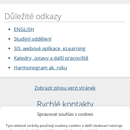
Důležité odkazy
ENGLISH
Studijní oddělení
SIS, webové aplikace, eLearning
Katedry, ústavy a další pracoviště
Harmonogram ak. roku
Zobrazit plnou verzi stránek
Rychlé kontakty
Spravovat souhlas s cookies
Filozofická fakulta
Univerzita Karlova
Tyto webové stránky používají soubory cookies a další sledovací nástroje
nám. Jana Palacha 1/2