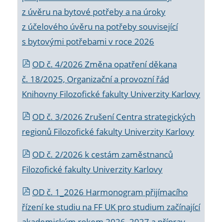
z úvěru na bytové potřeby a na úroky
z účelového úvěru na potřeby související
s bytovými potřebami v roce 2026
OD č. 4/2026 Změna opatření děkana
č. 18/2025, Organizační a provozní řád
Knihovny Filozofické fakulty Univerzity Karlovy
OD č. 3/2026 Zrušení Centra strategických
regionů Filozofické fakulty Univerzity Karlovy
OD č. 2/2026 k
cestám zaměstnanců
Filozofické fakulty Univerzity Karlovy
OD č. 1_2026 Harmonogram přijímacího
řízení ke studiu na FF UK pro studium začínající
akademickým rokem 2026_2027 a příprav