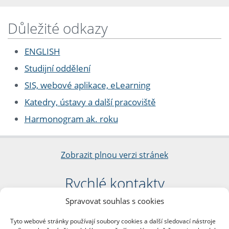
Důležité odkazy
ENGLISH
Studijní oddělení
SIS, webové aplikace, eLearning
Katedry, ústavy a další pracoviště
Harmonogram ak. roku
Zobrazit plnou verzi stránek
Rychlé kontakty
Spravovat souhlas s cookies
Filozofická fakulta
Univerzita Karlova
Tyto webové stránky používají soubory cookies a další sledovací nástroje
nám. Jana Palacha 1/2