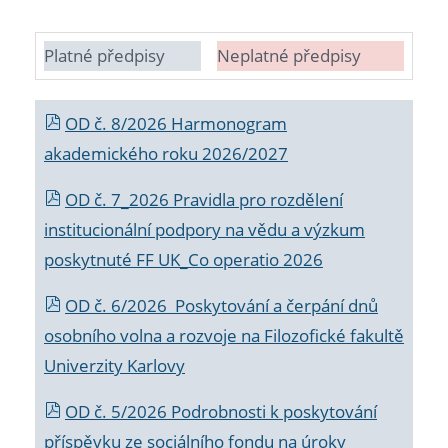
Platné předpisy
Neplatné předpisy
OD č. 8/2026 Harmonogram
akademického roku 2026/2027
OD č. 7_2026 Pravidla pro rozdělení
institucionální podpory na vědu a výzkum
poskytnuté FF UK_Co operatio 2026
OD č. 6/2026 Poskytování a čerpání dnů
osobního volna a rozvoje na Filozofické fakultě
Univerzity Karlovy
OD č. 5/2026 Podrobnosti k poskytování
příspěvku ze sociálního fondu na úroky