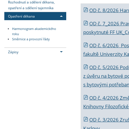
Rozhodnutí a sdělení děkana,
opatření a sdělení tajemníka
OD č. 8/2026 Ha
Opatření děkana
OD č. 7_2026 Prav
Harmonogram akademického
poskytnuté FF UK_C
roku
Směrnice a provozní řády
OD č. 6/2026 Posk
Zápisy
fakultě Univerzity K
OD č. 5/2026 Podr
z úvěru na bytové po
s bytovými potřebam
OD č. 4/2026 Změ
Knihovny Filozofické
OD č. 3/2026 Zruš
Karlovy