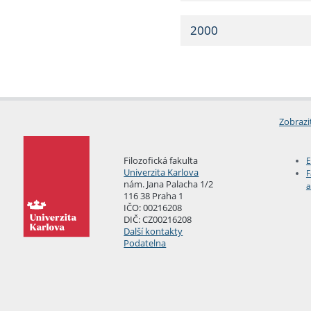
2000
Zobrazi
Filozofická fakulta
E
Univerzita Karlova
F
nám. Jana Palacha 1/2
a
116 38 Praha 1
IČO: 00216208
DIČ: CZ00216208
Další kontakty
Podatelna