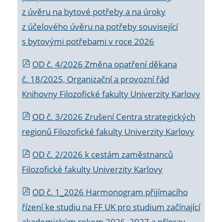
z úvěru na bytové potřeby a na úroky
z účelového úvěru na potřeby související
s bytovými potřebami v roce 2026
OD č. 4/2026 Změna opatření děkana
č. 18/2025, Organizační a provozní řád
Knihovny Filozofické fakulty Univerzity Karlovy
OD č. 3/2026 Zrušení Centra strategických
regionů Filozofické fakulty Univerzity Karlovy
OD č. 2/2026 k
cestám zaměstnanců
Filozofické fakulty Univerzity Karlovy
OD č. 1_2026 Harmonogram přijímacího
řízení ke studiu na FF UK pro studium začínající
akademickým rokem 2026_2027 a příprav