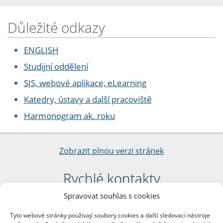
Důležité odkazy
ENGLISH
Studijní oddělení
SIS, webové aplikace, eLearning
Katedry, ústavy a další pracoviště
Harmonogram ak. roku
Zobrazit plnou verzi stránek
Rychlé kontakty
Spravovat souhlas s cookies
Filozofická fakulta
Univerzita Karlova
Tyto webové stránky používají soubory cookies a další sledovací nástroje
nám. Jana Palacha 1/2