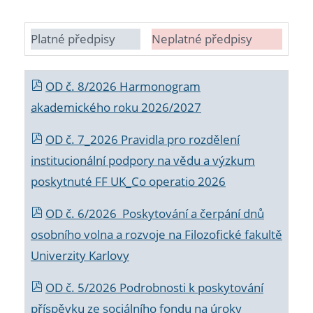
Platné předpisy
Neplatné předpisy
OD č. 8/2026 Harmonogram
akademického roku 2026/2027
OD č. 7_2026 Pravidla pro rozdělení
institucionální podpory na vědu a výzkum
poskytnuté FF UK_Co operatio 2026
OD č. 6/2026 Poskytování a čerpání dnů
osobního volna a rozvoje na Filozofické fakultě
Univerzity Karlovy
OD č. 5/2026 Podrobnosti k poskytování
příspěvku ze sociálního fondu na úroky