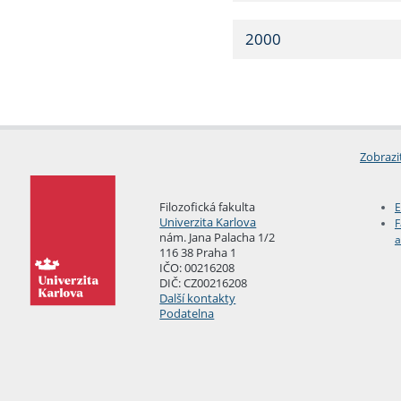
2000
Zobrazi
Filozofická fakulta
E
Univerzita Karlova
F
nám. Jana Palacha 1/2
a
116 38 Praha 1
IČO: 00216208
DIČ: CZ00216208
Další kontakty
Podatelna