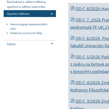
Rozhodnutí a sdělení děkana,
opatření a sdělení tajemníka
OD č. 8/2026 Ha
Opatření děkana
OD č. 7_2026 Prav
Harmonogram akademického
poskytnuté FF UK_C
roku
Směrnice a provozní řády
OD č. 6/2026 Posk
Zápisy
fakultě Univerzity K
OD č. 5/2026 Podr
z úvěru na bytové po
s bytovými potřebam
OD č. 4/2026 Změ
Knihovny Filozofické
OD č. 3/2026 Zruš
Karlovy