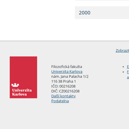
2000
Zobrazi
Filozofická fakulta
E
Univerzita Karlova
F
nám. Jana Palacha 1/2
a
116 38 Praha 1
IČO: 00216208
DIČ: CZ00216208
Další kontakty
Podatelna