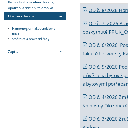
Rozhodnutí a sdělení děkana,
opatření a sdělení tajemníka
OD č. 8/2026 Ha
Opatření děkana
OD č. 7_2026 Prav
Harmonogram akademického
poskytnuté FF UK_C
roku
Směrnice a provozní řády
OD č. 6/2026 Posk
Zápisy
fakultě Univerzity K
OD č. 5/2026 Podr
z úvěru na bytové po
s bytovými potřebam
OD č. 4/2026 Změ
Knihovny Filozofické
OD č. 3/2026 Zruš
Karlovy