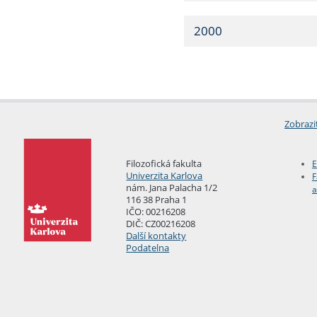
2000
Zobrazi
Filozofická fakulta
E
Univerzita Karlova
F
nám. Jana Palacha 1/2
a
116 38 Praha 1
IČO: 00216208
DIČ: CZ00216208
Další kontakty
Podatelna