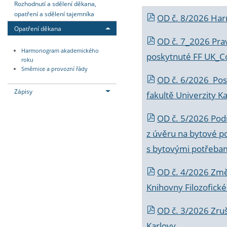
Rozhodnutí a sdělení děkana,
opatření a sdělení tajemníka
OD č. 8/2026 Ha
Opatření děkana
OD č. 7_2026 Prav
Harmonogram akademického
poskytnuté FF UK_C
roku
Směrnice a provozní řády
OD č. 6/2026 Posk
Zápisy
fakultě Univerzity K
OD č. 5/2026 Podr
z úvěru na bytové po
s bytovými potřebam
OD č. 4/2026 Změ
Knihovny Filozofické
OD č. 3/2026 Zruš
Karlovy