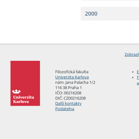
2000
Zobrazi
Filozofická fakulta
E
Univerzita Karlova
F
nám. Jana Palacha 1/2
a
116 38 Praha 1
IČO: 00216208
DIČ: CZ00216208
Další kontakty
Podatelna