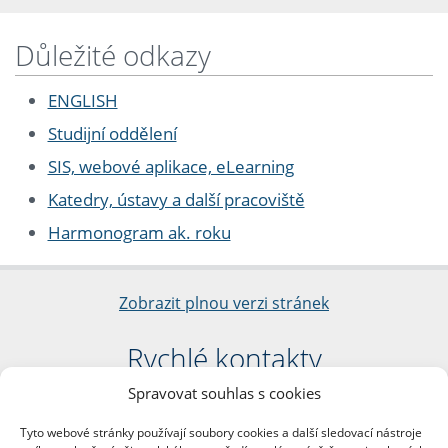
Důležité odkazy
ENGLISH
Studijní oddělení
SIS, webové aplikace, eLearning
Katedry, ústavy a další pracoviště
Harmonogram ak. roku
Zobrazit plnou verzi stránek
Rychlé kontakty
Spravovat souhlas s cookies
Filozofická fakulta
Univerzita Karlova
Tyto webové stránky používají soubory cookies a další sledovací nástroje
nám. Jana Palacha 1/2