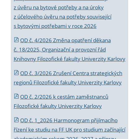
z úvěru na bytové potřeby a na úroky
z účelového úvěru na potřeby související
s bytovými potřebami v roce 2026
OD č. 4/2026 Změna opatření děkana
č. 18/2025, Organizační a provozní řád
Knihovny Filozofické fakulty Univerzity Karlovy
OD č. 3/2026 Zrušení Centra strategických
regionů Filozofické fakulty Univerzity Karlovy
OD č. 2/2026 k
cestám zaměstnanců
Filozofické fakulty Univerzity Karlovy
OD č. 1_2026 Harmonogram přijímacího
řízení ke studiu na FF UK pro studium začínající
akademickým rokem 2026_2027 a příprav