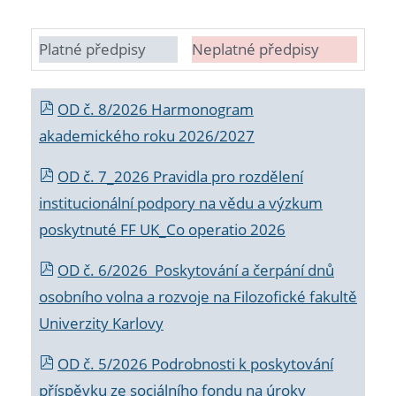
Platné předpisy
Neplatné předpisy
OD č. 8/2026 Harmonogram
akademického roku 2026/2027
OD č. 7_2026 Pravidla pro rozdělení
institucionální podpory na vědu a výzkum
poskytnuté FF UK_Co operatio 2026
OD č. 6/2026 Poskytování a čerpání dnů
osobního volna a rozvoje na Filozofické fakultě
Univerzity Karlovy
OD č. 5/2026 Podrobnosti k poskytování
příspěvku ze sociálního fondu na úroky