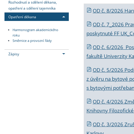
Rozhodnutí a sdělení děkana,
opatření a sdělení tajemníka
OD č. 8/2026 Ha
Opatření děkana
OD č. 7_2026 Prav
Harmonogram akademického
poskytnuté FF UK_C
roku
Směrnice a provozní řády
OD č. 6/2026 Posk
Zápisy
fakultě Univerzity K
OD č. 5/2026 Podr
z úvěru na bytové po
s bytovými potřebam
OD č. 4/2026 Změ
Knihovny Filozofické
OD č. 3/2026 Zruš
Karlovy