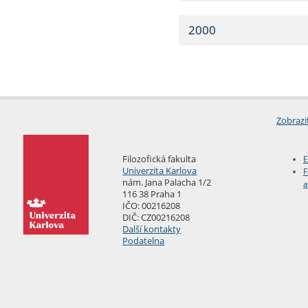
2000
Zobrazi
Filozofická fakulta
E
Univerzita Karlova
F
nám. Jana Palacha 1/2
a
116 38 Praha 1
IČO: 00216208
DIČ: CZ00216208
Další kontakty
Podatelna