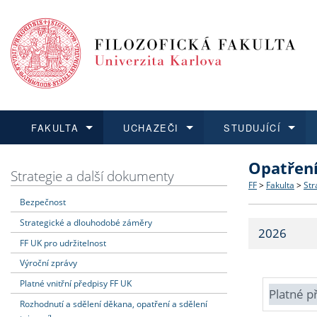
FAKULTA
UCHAZEČI
STUDUJÍCÍ
Opatřen
FAKULTA
UCHAZEČI
STUDUJÍCÍ
VĚDA A VÝZKUM
ZAHRANIČÍ
Struktura a
Co studova
Bakalářsk
O vědě a 
Aktuální n
Strategie a další dokumenty
FF
>
Fakulta
>
Str
Bezpečnost
Dozvědět se více
Podat přihlášku
Dozvědět se více
Dozvědět se více
Dozvědět se více
Strategie 
Učitelské 
Doktorské
Akademické
Vyjíždějící
Strategické a dlouhodobé záměry
2026
Podpora a
Informace 
Rigorózní 
Granty a p
Přijíždějíc
FF UK pro udržitelnost
Výroční zprávy
Absolventi
Vyjíždějíc
Platné vnitřní předpisy FF UK
Platné p
Rozhodnutí a sdělení děkana, opatření a sdělení
Fakultní š