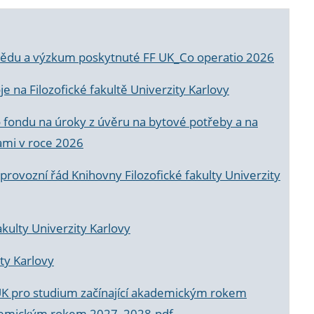
a vědu a výzkum poskytnuté FF UK_Co operatio 2026
 na Filozofické fakultě Univerzity Karlovy
o fondu na úroky z úvěru na bytové potřeby a na
ami v roce 2026
rovozní řád Knihovny Filozofické fakulty Univerzity
akulty Univerzity Karlovy
ty Karlovy
UK pro studium začínající akademickým rokem
akademickým rokem 2027_2028.pdf