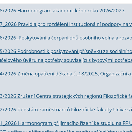
 8/2026 Harmonogram akademického roku 2026/2027
 7_2026 Pravidla pro rozdělení institucionální podpory n
6/2026 Poskytování a čerpání dnů osobního volna a rozvoje
 5/2026 Podrobnosti k poskytování příspěvku ze sociálníh
účelového úvěru na potřeby související s bytovými potřeb
 4/2026 Změna opatření děkana č. 18/2025, Organizační a p
3/2026 Zrušení Centra strategických regionů Filozofické f
 2/2026 k
cestám zaměstnanců Filozofické fakulty Univerzi
 1_2026 Harmonogram přijímacího řízení ke studiu na FF 
7 a příprav přijímacího řízení ke studiu začínajícímu 