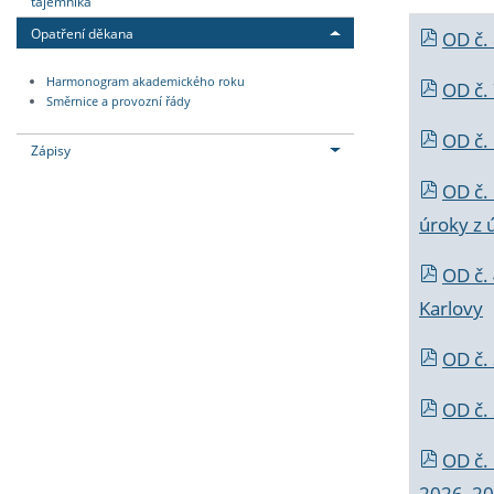
tajemníka
Opatření děkana
OD č.
Harmonogram akademického roku
OD č.
Směrnice a provozní řády
OD č. 
Zápisy
OD č.
úroky z 
OD č.
Karlovy
OD č. 
OD č.
OD č.
2026_202