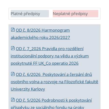
Platné předpisy
Neplatné předpisy
OD č. 8/2026 Harmonogram
akademického roku 2026/2027
OD č. 7_2026 Pravidla pro rozdělení
institucionální podpory na vědu a výzkum
poskytnuté FF UK_Co operatio 2026
OD č. 6/2026 Poskytování a čerpání dnů
osobního volna a rozvoje na Filozofické fakultě
Univerzity Karlovy
OD č. 5/2026 Podrobnosti k poskytování
příspěvku ze sociálního fondu na úroky