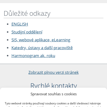
Důležité odkazy
ENGLISH
Studijní oddělení
SIS, webové aplikace, eLearning
Katedry, ústavy a další pracoviště
Harmonogram ak. roku
Zobrazit plnou verzi stránek
Rychlé kontakty
Spravovat souhlas s cookies
Filozofická fakulta
Univerzita Karlova
Tyto webové stránky používají soubory cookies a další sledovací nástroje
nám. Jana Palacha 1/2