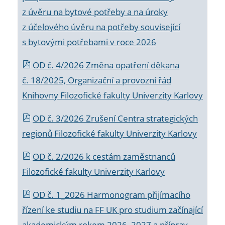
z úvěru na bytové potřeby a na úroky
z účelového úvěru na potřeby související
s bytovými potřebami v roce 2026
OD č. 4/2026 Změna opatření děkana
č. 18/2025, Organizační a provozní řád
Knihovny Filozofické fakulty Univerzity Karlovy
OD č. 3/2026 Zrušení Centra strategických
regionů Filozofické fakulty Univerzity Karlovy
OD č. 2/2026 k
cestám zaměstnanců
Filozofické fakulty Univerzity Karlovy
OD č. 1_2026 Harmonogram přijímacího
řízení ke studiu na FF UK pro studium začínající
akademickým rokem 2026_2027 a příprav