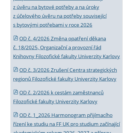
z úvěru na bytové potřeby a na úroky
z účelového úvěru na potřeby související
s bytovými potřebami v roce 2026
OD č. 4/2026 Změna opatření děkana
č. 18/2025, Organizační a provozní řád
Knihovny Filozofické fakulty Univerzity Karlovy
OD č. 3/2026 Zrušení Centra strategických
regionů Filozofické fakulty Univerzity Karlovy
OD č. 2/2026 k
cestám zaměstnanců
Filozofické fakulty Univerzity Karlovy
OD č. 1_2026 Harmonogram přijímacího
řízení ke studiu na FF UK pro studium začínající
akademickým rokem 2026_2027 a příprav