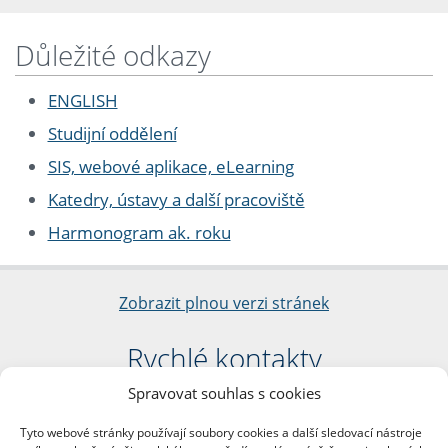
Důležité odkazy
ENGLISH
Studijní oddělení
SIS, webové aplikace, eLearning
Katedry, ústavy a další pracoviště
Harmonogram ak. roku
Zobrazit plnou verzi stránek
Rychlé kontakty
Spravovat souhlas s cookies
Filozofická fakulta
Univerzita Karlova
Tyto webové stránky používají soubory cookies a další sledovací nástroje
nám. Jana Palacha 1/2