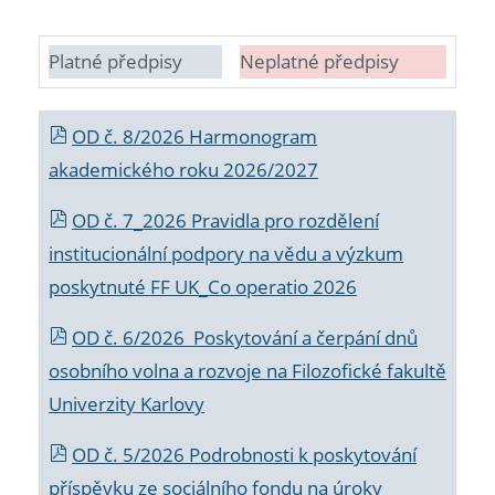
Platné předpisy
Neplatné předpisy
OD č. 8/2026 Harmonogram
akademického roku 2026/2027
OD č. 7_2026 Pravidla pro rozdělení
institucionální podpory na vědu a výzkum
poskytnuté FF UK_Co operatio 2026
OD č. 6/2026 Poskytování a čerpání dnů
osobního volna a rozvoje na Filozofické fakultě
Univerzity Karlovy
OD č. 5/2026 Podrobnosti k poskytování
příspěvku ze sociálního fondu na úroky