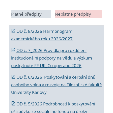
Platné předpisy
Neplatné předpisy
OD č. 8/2026 Harmonogram
akademického roku 2026/2027
OD č. 7_2026 Pravidla pro rozdělení
institucionální podpory na vědu a výzkum
poskytnuté FF UK_Co operatio 2026
OD č. 6/2026 Poskytování a čerpání dnů
osobního volna a rozvoje na Filozofické fakultě
Univerzity Karlovy
OD č. 5/2026 Podrobnosti k poskytování
příspěvku ze sociálního fondu na úroky