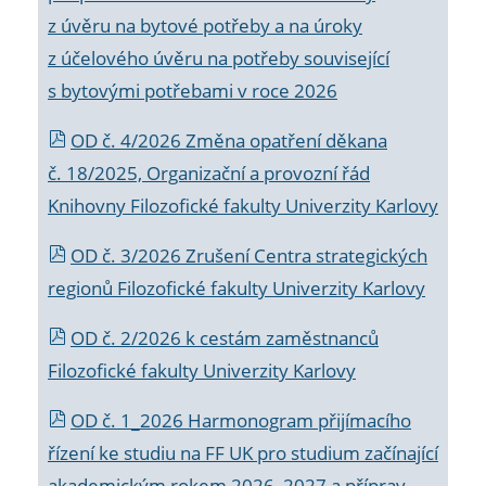
z úvěru na bytové potřeby a na úroky
z účelového úvěru na potřeby související
s bytovými potřebami v roce 2026
OD č. 4/2026 Změna opatření děkana
č. 18/2025, Organizační a provozní řád
Knihovny Filozofické fakulty Univerzity Karlovy
OD č. 3/2026 Zrušení Centra strategických
regionů Filozofické fakulty Univerzity Karlovy
OD č. 2/2026 k
cestám zaměstnanců
Filozofické fakulty Univerzity Karlovy
OD č. 1_2026 Harmonogram přijímacího
řízení ke studiu na FF UK pro studium začínající
akademickým rokem 2026_2027 a příprav