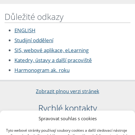
Důležité odkazy
ENGLISH
Studijní oddělení
SIS, webové aplikace, eLearning
Katedry, ústavy a další pracoviště
Harmonogram ak. roku
Zobrazit plnou verzi stránek
Rychlé kontakty
Spravovat souhlas s cookies
Filozofická fakulta
Univerzita Karlova
Tyto webové stránky používají soubory cookies a další sledovací nástroje
nám. Jana Palacha 1/2