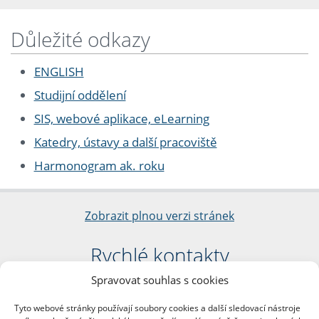
Důležité odkazy
ENGLISH
Studijní oddělení
SIS, webové aplikace, eLearning
Katedry, ústavy a další pracoviště
Harmonogram ak. roku
Zobrazit plnou verzi stránek
Rychlé kontakty
Spravovat souhlas s cookies
Filozofická fakulta
Univerzita Karlova
Tyto webové stránky používají soubory cookies a další sledovací nástroje
nám. Jana Palacha 1/2