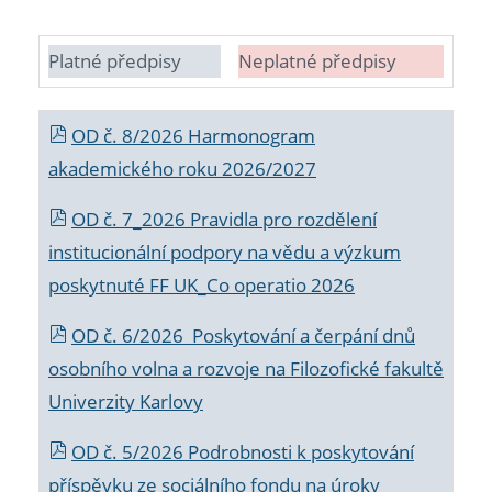
Platné předpisy
Neplatné předpisy
OD č. 8/2026 Harmonogram
akademického roku 2026/2027
OD č. 7_2026 Pravidla pro rozdělení
institucionální podpory na vědu a výzkum
poskytnuté FF UK_Co operatio 2026
OD č. 6/2026 Poskytování a čerpání dnů
osobního volna a rozvoje na Filozofické fakultě
Univerzity Karlovy
OD č. 5/2026 Podrobnosti k poskytování
příspěvku ze sociálního fondu na úroky