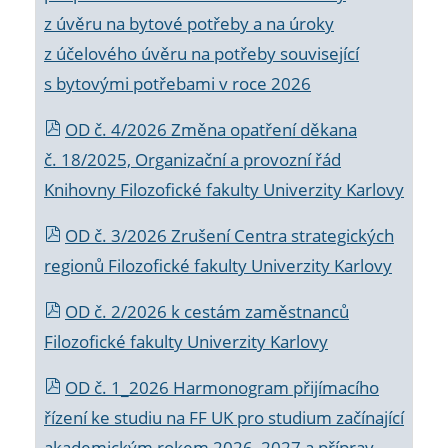
z úvěru na bytové potřeby a na úroky
z účelového úvěru na potřeby související
s bytovými potřebami v roce 2026
OD č. 4/2026 Změna opatření děkana
č. 18/2025, Organizační a provozní řád
Knihovny Filozofické fakulty Univerzity Karlovy
OD č. 3/2026 Zrušení Centra strategických
regionů Filozofické fakulty Univerzity Karlovy
OD č. 2/2026 k
cestám zaměstnanců
Filozofické fakulty Univerzity Karlovy
OD č. 1_2026 Harmonogram přijímacího
řízení ke studiu na FF UK pro studium začínající
akademickým rokem 2026_2027 a příprav