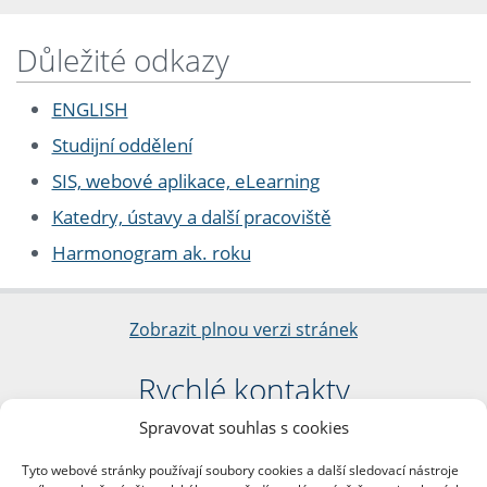
Důležité odkazy
ENGLISH
Studijní oddělení
SIS, webové aplikace, eLearning
Katedry, ústavy a další pracoviště
Harmonogram ak. roku
Zobrazit plnou verzi stránek
Rychlé kontakty
Spravovat souhlas s cookies
Filozofická fakulta
Univerzita Karlova
Tyto webové stránky používají soubory cookies a další sledovací nástroje
nám. Jana Palacha 1/2