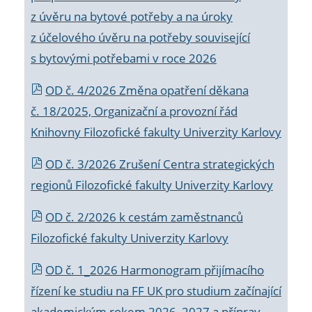
z úvěru na bytové potřeby a na úroky
z účelového úvěru na potřeby související
s bytovými potřebami v roce 2026
OD č. 4/2026 Změna opatření děkana
č. 18/2025, Organizační a provozní řád
Knihovny Filozofické fakulty Univerzity Karlovy
OD č. 3/2026 Zrušení Centra strategických
regionů Filozofické fakulty Univerzity Karlovy
OD č. 2/2026 k
cestám zaměstnanců
Filozofické fakulty Univerzity Karlovy
OD č. 1_2026 Harmonogram přijímacího
řízení ke studiu na FF UK pro studium začínající
akademickým rokem 2026_2027 a příprav