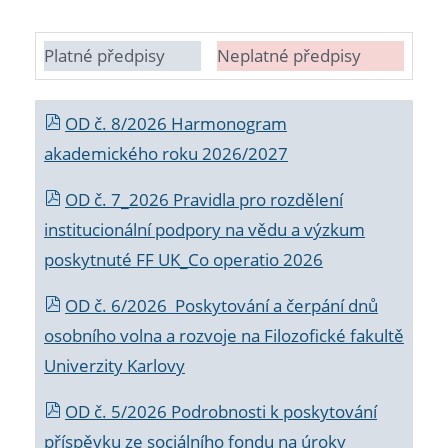
Platné předpisy
Neplatné předpisy
OD č. 8/2026 Harmonogram
akademického roku 2026/2027
OD č. 7_2026 Pravidla pro rozdělení
institucionální podpory na vědu a výzkum
poskytnuté FF UK_Co operatio 2026
OD č. 6/2026 Poskytování a čerpání dnů
osobního volna a rozvoje na Filozofické fakultě
Univerzity Karlovy
OD č. 5/2026 Podrobnosti k poskytování
příspěvku ze sociálního fondu na úroky