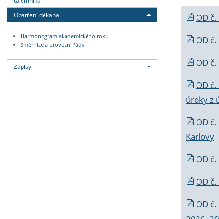
tajemníka
Opatření děkana
OD č.
Harmonogram akademického roku
OD č.
Směrnice a provozní řády
OD č. 
Zápisy
OD č.
úroky z 
OD č.
Karlovy
OD č. 
OD č.
OD č.
2026_202