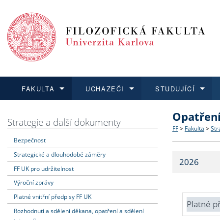
FAKULTA
UCHAZEČI
STUDUJÍCÍ
Opatřen
FAKULTA
UCHAZEČI
STUDUJÍCÍ
VĚDA A VÝZKUM
ZAHRANIČÍ
Struktura a
Co studova
Bakalářsk
O vědě a 
Aktuální n
Strategie a další dokumenty
FF
>
Fakulta
>
Str
Bezpečnost
Dozvědět se více
Podat přihlášku
Dozvědět se více
Dozvědět se více
Dozvědět se více
Strategie 
Učitelské 
Doktorské
Akademické
Vyjíždějící
Strategické a dlouhodobé záměry
2026
Podpora a
Informace 
Rigorózní 
Granty a p
Přijíždějíc
FF UK pro udržitelnost
Výroční zprávy
Absolventi
Vyjíždějíc
Platné vnitřní předpisy FF UK
Platné p
Rozhodnutí a sdělení děkana, opatření a sdělení
Fakultní š