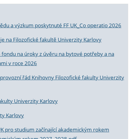
a vědu a výzkum poskytnuté FF UK_Co operatio 2026
 na Filozofické fakultě Univerzity Karlovy
o fondu na úroky z úvěru na bytové potřeby a na
ami v roce 2026
rovozní řád Knihovny Filozofické fakulty Univerzity
akulty Univerzity Karlovy
ty Karlovy
UK pro studium začínající akademickým rokem
akademickým rokem 2027_2028.pdf