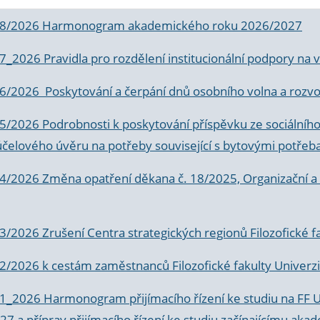
 8/2026 Harmonogram akademického roku 2026/2027
 7_2026 Pravidla pro rozdělení institucionální podpory n
6/2026 Poskytování a čerpání dnů osobního volna a rozvoje
 5/2026 Podrobnosti k poskytování příspěvku ze sociálníh
účelového úvěru na potřeby související s bytovými potřeb
 4/2026 Změna opatření děkana č. 18/2025, Organizační a p
3/2026 Zrušení Centra strategických regionů Filozofické f
 2/2026 k
cestám zaměstnanců Filozofické fakulty Univerzi
 1_2026 Harmonogram přijímacího řízení ke studiu na FF 
7 a příprav přijímacího řízení ke studiu začínajícímu 