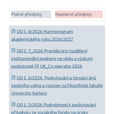
Platné předpisy
Neplatné předpisy
OD č. 8/2026 Harmonogram
akademického roku 2026/2027
OD č. 7_2026 Pravidla pro rozdělení
institucionální podpory na vědu a výzkum
poskytnuté FF UK_Co operatio 2026
OD č. 6/2026 Poskytování a čerpání dnů
osobního volna a rozvoje na Filozofické fakultě
Univerzity Karlovy
OD č. 5/2026 Podrobnosti k poskytování
příspěvku ze sociálního fondu na úroky