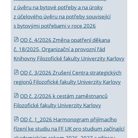
z úvěru na bytové potřeby a na úroky
z účelového úvěru na potřeby související
s bytovými potřebami v roce 2026
OD č. 4/2026 Změna opatření děkana
č. 18/2025, Organizační a provozní řád
Knihovny Filozofické fakulty Univerzity Karlovy
OD č. 3/2026 Zrušení Centra strategických
regionů Filozofické fakulty Univerzity Karlovy
OD č. 2/2026 k
cestám zaměstnanců
Filozofické fakulty Univerzity Karlovy
OD č. 1_2026 Harmonogram přijímacího
řízení ke studiu na FF UK pro studium začínající
akademickým rokem 2026_2027 a příprav