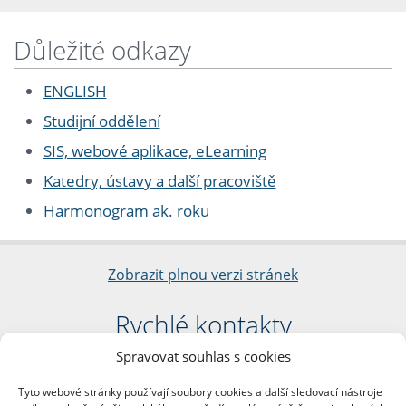
Důležité odkazy
ENGLISH
Studijní oddělení
SIS, webové aplikace, eLearning
Katedry, ústavy a další pracoviště
Harmonogram ak. roku
Zobrazit plnou verzi stránek
Rychlé kontakty
Spravovat souhlas s cookies
Filozofická fakulta
Univerzita Karlova
Tyto webové stránky používají soubory cookies a další sledovací nástroje
nám. Jana Palacha 1/2