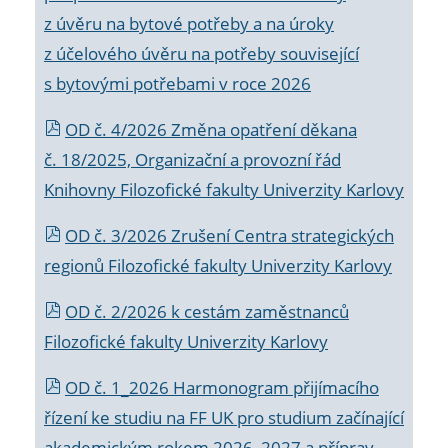
z úvěru na bytové potřeby a na úroky
z účelového úvěru na potřeby související
s bytovými potřebami v roce 2026
OD č. 4/2026 Změna opatření děkana
č. 18/2025, Organizační a provozní řád
Knihovny Filozofické fakulty Univerzity Karlovy
OD č. 3/2026 Zrušení Centra strategických
regionů Filozofické fakulty Univerzity Karlovy
OD č. 2/2026 k
cestám zaměstnanců
Filozofické fakulty Univerzity Karlovy
OD č. 1_2026 Harmonogram přijímacího
řízení ke studiu na FF UK pro studium začínající
akademickým rokem 2026_2027 a příprav