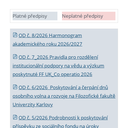
Platné předpisy
Neplatné předpisy
OD č. 8/2026 Harmonogram
akademického roku 2026/2027
OD č. 7_2026 Pravidla pro rozdělení
institucionální podpory na vědu a výzkum
poskytnuté FF UK_Co operatio 2026
OD č. 6/2026 Poskytování a čerpání dnů
osobního volna a rozvoje na Filozofické fakultě
Univerzity Karlovy
OD č. 5/2026 Podrobnosti k poskytování
příspěvku ze sociálního fondu na úroky