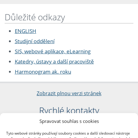
Důležité odkazy
ENGLISH
Studijní oddělení
SIS, webové aplikace, eLearning
Katedry, ústavy a další pracoviště
Harmonogram ak. roku
Zobrazit plnou verzi stránek
Rychlé kontakty
Spravovat souhlas s cookies
Filozofická fakulta
Univerzita Karlova
Tyto webové stránky používají soubory cookies a další sledovací nástroje
nám. Jana Palacha 1/2