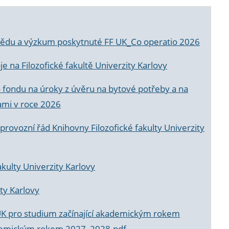
a vědu a výzkum poskytnuté FF UK_Co operatio 2026
 na Filozofické fakultě Univerzity Karlovy
o fondu na úroky z úvěru na bytové potřeby a na
ami v roce 2026
rovozní řád Knihovny Filozofické fakulty Univerzity
akulty Univerzity Karlovy
ty Karlovy
UK pro studium začínající akademickým rokem
akademickým rokem 2027_2028.pdf