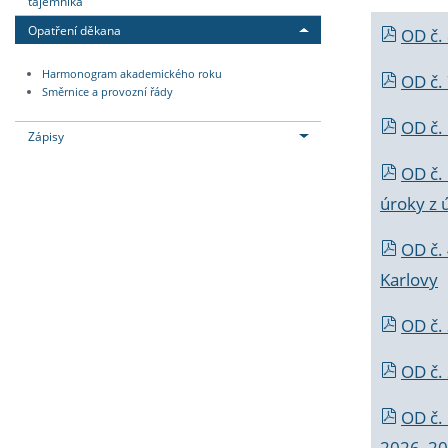
tajemníka
Opatření děkana
OD č.
Harmonogram akademického roku
OD č.
Směrnice a provozní řády
OD č. 
Zápisy
OD č.
úroky z 
OD č.
Karlovy
OD č. 
OD č.
OD č.
2026_202