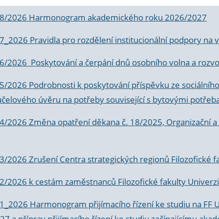
 8/2026 Harmonogram akademického roku 2026/2027
 7_2026 Pravidla pro rozdělení institucionální podpory n
6/2026 Poskytování a čerpání dnů osobního volna a rozvoje
 5/2026 Podrobnosti k poskytování příspěvku ze sociálníh
účelového úvěru na potřeby související s bytovými potřeb
 4/2026 Změna opatření děkana č. 18/2025, Organizační a p
3/2026 Zrušení Centra strategických regionů Filozofické f
 2/2026 k
cestám zaměstnanců Filozofické fakulty Univerzi
 1_2026 Harmonogram přijímacího řízení ke studiu na FF 
7 a příprav přijímacího řízení ke studiu začínajícímu 