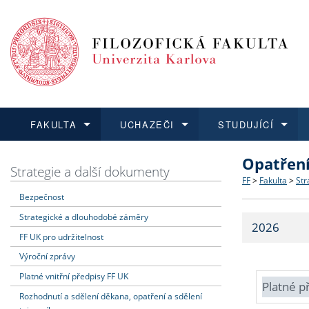
FAKULTA
UCHAZEČI
STUDUJÍCÍ
Opatřen
FAKULTA
UCHAZEČI
STUDUJÍCÍ
VĚDA A VÝZKUM
ZAHRANIČÍ
Struktura a
Co studova
Bakalářsk
O vědě a 
Aktuální n
Strategie a další dokumenty
FF
>
Fakulta
>
Str
Bezpečnost
Dozvědět se více
Podat přihlášku
Dozvědět se více
Dozvědět se více
Dozvědět se více
Strategie 
Učitelské 
Doktorské
Akademické
Vyjíždějící
Strategické a dlouhodobé záměry
2026
Podpora a
Informace 
Rigorózní 
Granty a p
Přijíždějíc
FF UK pro udržitelnost
Výroční zprávy
Absolventi
Vyjíždějíc
Platné vnitřní předpisy FF UK
Platné p
Rozhodnutí a sdělení děkana, opatření a sdělení
Fakultní š