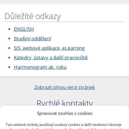
Důležité odkazy
ENGLISH
Studijní oddělení
SIS, webové aplikace, eLearning
Katedry, ústavy a další pracoviště
Harmonogram ak. roku
Zobrazit plnou verzi stránek
Rychlé kontakty
Spravovat souhlas s cookies
Filozofická fakulta
Univerzita Karlova
Tyto webové stránky používají soubory cookies a další sledovací nástroje
nám. Jana Palacha 1/2