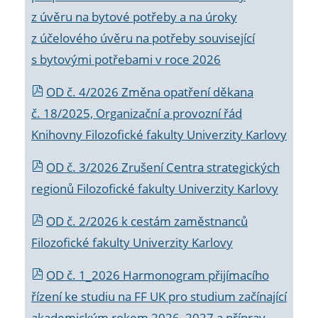
z úvěru na bytové potřeby a na úroky
z účelového úvěru na potřeby související
s bytovými potřebami v roce 2026
OD č. 4/2026 Změna opatření děkana
č. 18/2025, Organizační a provozní řád
Knihovny Filozofické fakulty Univerzity Karlovy
OD č. 3/2026 Zrušení Centra strategických
regionů Filozofické fakulty Univerzity Karlovy
OD č. 2/2026 k
cestám zaměstnanců
Filozofické fakulty Univerzity Karlovy
OD č. 1_2026 Harmonogram přijímacího
řízení ke studiu na FF UK pro studium začínající
akademickým rokem 2026_2027 a příprav