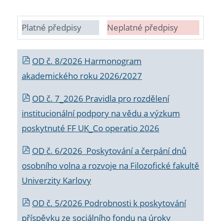
Platné předpisy
Neplatné předpisy
OD č. 8/2026 Harmonogram
akademického roku 2026/2027
OD č. 7_2026 Pravidla pro rozdělení
institucionální podpory na vědu a výzkum
poskytnuté FF UK_Co operatio 2026
OD č. 6/2026 Poskytování a čerpání dnů
osobního volna a rozvoje na Filozofické fakultě
Univerzity Karlovy
OD č. 5/2026 Podrobnosti k poskytování
příspěvku ze sociálního fondu na úroky