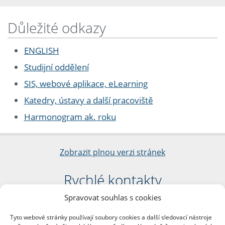
Důležité odkazy
ENGLISH
Studijní oddělení
SIS, webové aplikace, eLearning
Katedry, ústavy a další pracoviště
Harmonogram ak. roku
Zobrazit plnou verzi stránek
Rychlé kontakty
Spravovat souhlas s cookies
Filozofická fakulta
Univerzita Karlova
Tyto webové stránky používají soubory cookies a další sledovací nástroje
nám. Jana Palacha 1/2