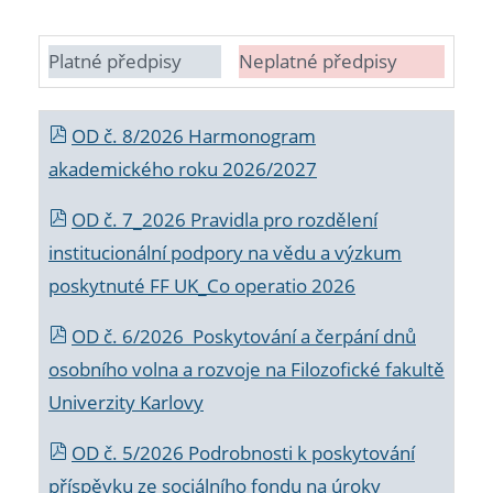
Platné předpisy
Neplatné předpisy
OD č. 8/2026 Harmonogram
akademického roku 2026/2027
OD č. 7_2026 Pravidla pro rozdělení
institucionální podpory na vědu a výzkum
poskytnuté FF UK_Co operatio 2026
OD č. 6/2026 Poskytování a čerpání dnů
osobního volna a rozvoje na Filozofické fakultě
Univerzity Karlovy
OD č. 5/2026 Podrobnosti k poskytování
příspěvku ze sociálního fondu na úroky