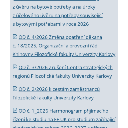
z úvěru na bytové potřeby a na úroky
z účelového úvěru na potřeby související
s bytovými potřebami v roce 2026
OD č. 4/2026 Změna opatření děkana
č. 18/2025, Organizační a provozní řád
Knihovny Filozofické fakulty Univerzity Karlovy
OD č. 3/2026 Zrušení Centra strategických
regionů Filozofické fakulty Univerzity Karlovy
OD č. 2/2026 k
cestám zaměstnanců
Filozofické fakulty Univerzity Karlovy
OD č. 1_2026 Harmonogram přijímacího
řízení ke studiu na FF UK pro studium začínající
akademickým rokem 2026_2027 a příprav