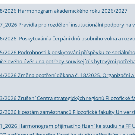
 8/2026 Harmonogram akademického roku 2026/2027
 7_2026 Pravidla pro rozdělení institucionální podpory n
6/2026 Poskytování a čerpání dnů osobního volna a rozvoje
 5/2026 Podrobnosti k poskytování příspěvku ze sociálníh
účelového úvěru na potřeby související s bytovými potřeb
 4/2026 Změna opatření děkana č. 18/2025, Organizační a p
3/2026 Zrušení Centra strategických regionů Filozofické f
 2/2026 k
cestám zaměstnanců Filozofické fakulty Univerzi
 1_2026 Harmonogram přijímacího řízení ke studiu na FF 
7 a příprav přijímacího řízení ke studiu začínajícímu 