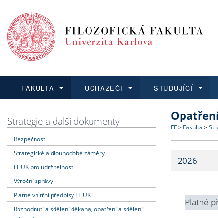
FAKULTA
UCHAZEČI
STUDUJÍCÍ
Opatřen
FAKULTA
UCHAZEČI
STUDUJÍCÍ
VĚDA A VÝZKUM
ZAHRANIČÍ
Struktura a
Co studova
Bakalářsk
O vědě a 
Aktuální n
Strategie a další dokumenty
FF
>
Fakulta
>
Str
Bezpečnost
Dozvědět se více
Podat přihlášku
Dozvědět se více
Dozvědět se více
Dozvědět se více
Strategie 
Učitelské 
Doktorské
Akademické
Vyjíždějící
Strategické a dlouhodobé záměry
2026
Podpora a
Informace 
Rigorózní 
Granty a p
Přijíždějíc
FF UK pro udržitelnost
Výroční zprávy
Absolventi
Vyjíždějíc
Platné vnitřní předpisy FF UK
Platné p
Rozhodnutí a sdělení děkana, opatření a sdělení
Fakultní š