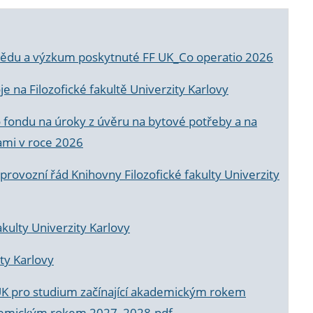
a vědu a výzkum poskytnuté FF UK_Co operatio 2026
 na Filozofické fakultě Univerzity Karlovy
o fondu na úroky z úvěru na bytové potřeby a na
ami v roce 2026
rovozní řád Knihovny Filozofické fakulty Univerzity
akulty Univerzity Karlovy
ty Karlovy
UK pro studium začínající akademickým rokem
akademickým rokem 2027_2028.pdf