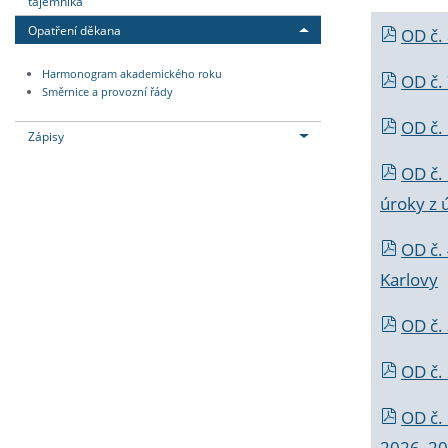
tajemníka
Opatření děkana
OD č.
Harmonogram akademického roku
OD č.
Směrnice a provozní řády
OD č. 
Zápisy
OD č.
úroky z 
OD č.
Karlovy
OD č. 
OD č.
OD č.
2026_202