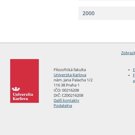
2000
Zobrazi
Filozofická fakulta
E
Univerzita Karlova
F
nám. Jana Palacha 1/2
a
116 38 Praha 1
IČO: 00216208
DIČ: CZ00216208
Další kontakty
Podatelna