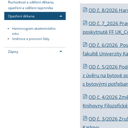
Rozhodnutí a sdělení děkana,
opatření a sdělení tajemníka
OD č. 8/2026 Ha
Opatření děkana
OD č. 7_2026 Prav
Harmonogram akademického
poskytnuté FF UK_C
roku
Směrnice a provozní řády
OD č. 6/2026 Posk
Zápisy
fakultě Univerzity K
OD č. 5/2026 Podr
z úvěru na bytové po
s bytovými potřebam
OD č. 4/2026 Změ
Knihovny Filozofické
OD č. 3/2026 Zruš
Karlovy