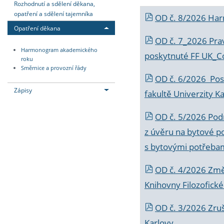
Rozhodnutí a sdělení děkana,
opatření a sdělení tajemníka
OD č. 8/2026 Ha
Opatření děkana
OD č. 7_2026 Prav
Harmonogram akademického
poskytnuté FF UK_C
roku
Směrnice a provozní řády
OD č. 6/2026 Posk
Zápisy
fakultě Univerzity K
OD č. 5/2026 Podr
z úvěru na bytové po
s bytovými potřebam
OD č. 4/2026 Změ
Knihovny Filozofické
OD č. 3/2026 Zruš
Karlovy