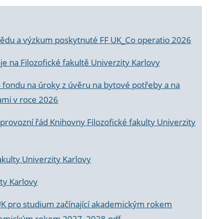
a vědu a výzkum poskytnuté FF UK_Co operatio 2026
 na Filozofické fakultě Univerzity Karlovy
o fondu na úroky z úvěru na bytové potřeby a na
ami v roce 2026
rovozní řád Knihovny Filozofické fakulty Univerzity
akulty Univerzity Karlovy
ty Karlovy
UK pro studium začínající akademickým rokem
akademickým rokem 2027_2028.pdf