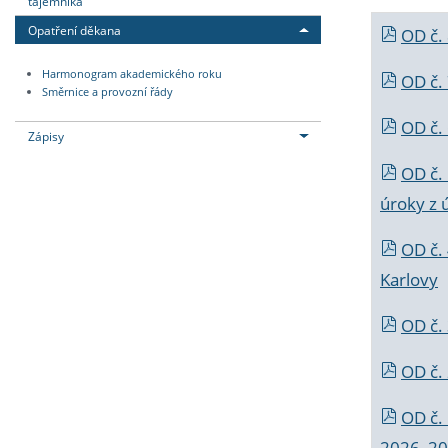
tajemníka
Opatření děkana
OD č.
Harmonogram akademického roku
OD č.
Směrnice a provozní řády
OD č. 
Zápisy
OD č.
úroky z 
OD č.
Karlovy
OD č. 
OD č.
OD č.
2026_202