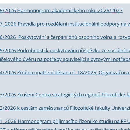
 8/2026 Harmonogram akademického roku 2026/2027
 7_2026 Pravidla pro rozdělení institucionální podpory n
6/2026 Poskytování a čerpání dnů osobního volna a rozvoje
 5/2026 Podrobnosti k poskytování příspěvku ze sociálníh
účelového úvěru na potřeby související s bytovými potřeb
 4/2026 Změna opatření děkana č. 18/2025, Organizační a p
3/2026 Zrušení Centra strategických regionů Filozofické f
 2/2026 k
cestám zaměstnanců Filozofické fakulty Univerzi
 1_2026 Harmonogram přijímacího řízení ke studiu na FF 
7 a příprav přijímacího řízení ke studiu začínajícímu 