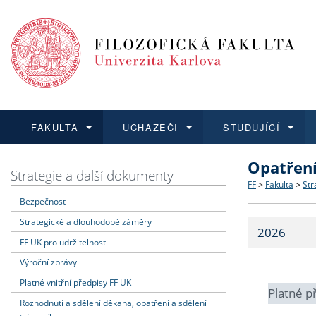
FAKULTA
UCHAZEČI
STUDUJÍCÍ
Opatřen
FAKULTA
UCHAZEČI
STUDUJÍCÍ
VĚDA A VÝZKUM
ZAHRANIČÍ
Struktura a
Co studova
Bakalářsk
O vědě a 
Aktuální n
Strategie a další dokumenty
FF
>
Fakulta
>
Str
Bezpečnost
Dozvědět se více
Podat přihlášku
Dozvědět se více
Dozvědět se více
Dozvědět se více
Strategie 
Učitelské 
Doktorské
Akademické
Vyjíždějící
Strategické a dlouhodobé záměry
2026
Podpora a
Informace 
Rigorózní 
Granty a p
Přijíždějíc
FF UK pro udržitelnost
Výroční zprávy
Absolventi
Vyjíždějíc
Platné vnitřní předpisy FF UK
Platné p
Rozhodnutí a sdělení děkana, opatření a sdělení
Fakultní š