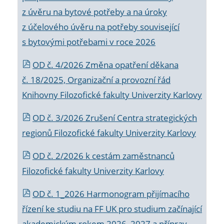
z úvěru na bytové potřeby a na úroky
z účelového úvěru na potřeby související
s bytovými potřebami v roce 2026
OD č. 4/2026 Změna opatření děkana
č. 18/2025, Organizační a provozní řád
Knihovny Filozofické fakulty Univerzity Karlovy
OD č. 3/2026 Zrušení Centra strategických
regionů Filozofické fakulty Univerzity Karlovy
OD č. 2/2026 k
cestám zaměstnanců
Filozofické fakulty Univerzity Karlovy
OD č. 1_2026 Harmonogram přijímacího
řízení ke studiu na FF UK pro studium začínající
akademickým rokem 2026_2027 a příprav