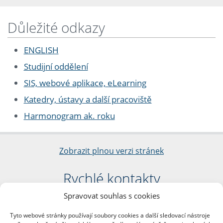
Důležité odkazy
ENGLISH
Studijní oddělení
SIS, webové aplikace, eLearning
Katedry, ústavy a další pracoviště
Harmonogram ak. roku
Zobrazit plnou verzi stránek
Rychlé kontakty
Spravovat souhlas s cookies
Filozofická fakulta
Univerzita Karlova
Tyto webové stránky používají soubory cookies a další sledovací nástroje
nám. Jana Palacha 1/2