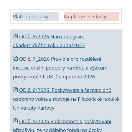
Platné předpisy
Neplatné předpisy
OD č. 8/2026 Harmonogram
akademického roku 2026/2027
OD č. 7_2026 Pravidla pro rozdělení
institucionální podpory na vědu a výzkum
poskytnuté FF UK_Co operatio 2026
OD č. 6/2026 Poskytování a čerpání dnů
osobního volna a rozvoje na Filozofické fakultě
Univerzity Karlovy
OD č. 5/2026 Podrobnosti k poskytování
příspěvku ze sociálního fondu na úroky