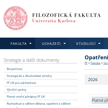
FAKULTA
UCHAZEČI
STUDUJÍCÍ
Opatřen
FAKULTA
UCHAZEČI
STUDUJÍCÍ
VĚDA A VÝZKUM
ZAHRANIČÍ
Struktura a
Co studova
Bakalářsk
O vědě a 
Aktuální n
Strategie a další dokumenty
FF
>
Fakulta
>
Str
Bezpečnost
Dozvědět se více
Podat přihlášku
Dozvědět se více
Dozvědět se více
Dozvědět se více
Strategie 
Učitelské 
Doktorské
Akademické
Vyjíždějící
Strategické a dlouhodobé záměry
2026
Podpora a
Informace 
Rigorózní 
Granty a p
Přijíždějíc
FF UK pro udržitelnost
Výroční zprávy
Absolventi
Vyjíždějíc
Platné vnitřní předpisy FF UK
Platné p
Rozhodnutí a sdělení děkana, opatření a sdělení
Fakultní š