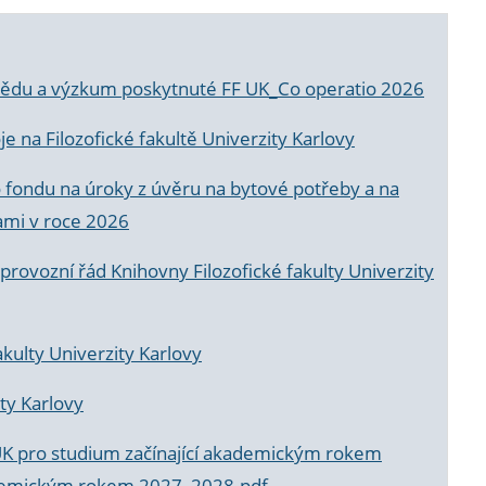
a vědu a výzkum poskytnuté FF UK_Co operatio 2026
 na Filozofické fakultě Univerzity Karlovy
o fondu na úroky z úvěru na bytové potřeby a na
ami v roce 2026
rovozní řád Knihovny Filozofické fakulty Univerzity
akulty Univerzity Karlovy
ty Karlovy
UK pro studium začínající akademickým rokem
akademickým rokem 2027_2028.pdf