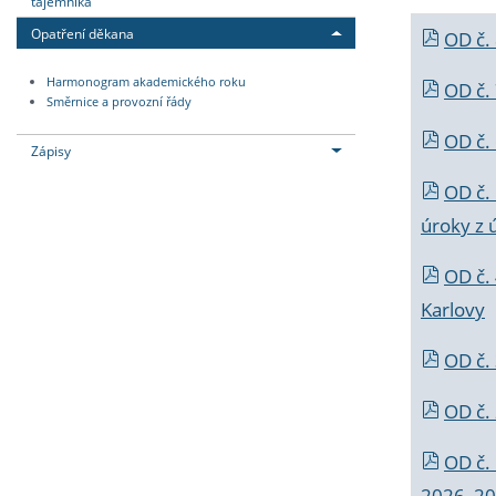
tajemníka
Opatření děkana
OD č.
Harmonogram akademického roku
OD č.
Směrnice a provozní řády
OD č. 
Zápisy
OD č.
úroky z 
OD č.
Karlovy
OD č. 
OD č.
OD č.
2026_202