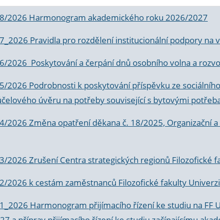
 8/2026 Harmonogram akademického roku 2026/2027
 7_2026 Pravidla pro rozdělení institucionální podpory n
6/2026 Poskytování a čerpání dnů osobního volna a rozvoje
 5/2026 Podrobnosti k poskytování příspěvku ze sociálníh
účelového úvěru na potřeby související s bytovými potřeb
 4/2026 Změna opatření děkana č. 18/2025, Organizační a p
3/2026 Zrušení Centra strategických regionů Filozofické f
 2/2026 k
cestám zaměstnanců Filozofické fakulty Univerzi
 1_2026 Harmonogram přijímacího řízení ke studiu na FF 
7 a příprav přijímacího řízení ke studiu začínajícímu 