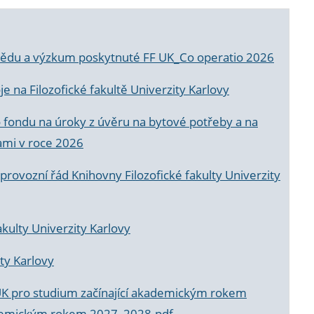
a vědu a výzkum poskytnuté FF UK_Co operatio 2026
 na Filozofické fakultě Univerzity Karlovy
o fondu na úroky z úvěru na bytové potřeby a na
ami v roce 2026
rovozní řád Knihovny Filozofické fakulty Univerzity
akulty Univerzity Karlovy
ty Karlovy
UK pro studium začínající akademickým rokem
akademickým rokem 2027_2028.pdf