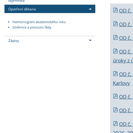
tajemníka
Opatření děkana
OD č.
Harmonogram akademického roku
OD č.
Směrnice a provozní řády
OD č. 
Zápisy
OD č.
úroky z 
OD č.
Karlovy
OD č. 
OD č.
OD č.
2026_202