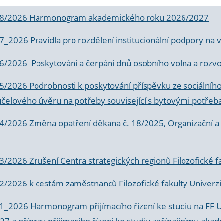
 8/2026 Harmonogram akademického roku 2026/2027
 7_2026 Pravidla pro rozdělení institucionální podpory n
6/2026 Poskytování a čerpání dnů osobního volna a rozvoje
 5/2026 Podrobnosti k poskytování příspěvku ze sociálníh
účelového úvěru na potřeby související s bytovými potřeb
 4/2026 Změna opatření děkana č. 18/2025, Organizační a p
3/2026 Zrušení Centra strategických regionů Filozofické f
 2/2026 k
cestám zaměstnanců Filozofické fakulty Univerzi
 1_2026 Harmonogram přijímacího řízení ke studiu na FF 
7 a příprav přijímacího řízení ke studiu začínajícímu 