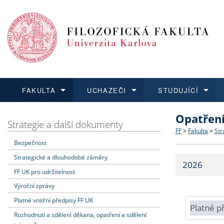
FAKULTA
UCHAZEČI
STUDUJÍCÍ
Opatřen
FAKULTA
UCHAZEČI
STUDUJÍCÍ
VĚDA A VÝZKUM
ZAHRANIČÍ
Struktura a
Co studova
Bakalářsk
O vědě a 
Aktuální n
Strategie a další dokumenty
FF
>
Fakulta
>
Str
Bezpečnost
Dozvědět se více
Podat přihlášku
Dozvědět se více
Dozvědět se více
Dozvědět se více
Strategie 
Učitelské 
Doktorské
Akademické
Vyjíždějící
Strategické a dlouhodobé záměry
2026
Podpora a
Informace 
Rigorózní 
Granty a p
Přijíždějíc
FF UK pro udržitelnost
Výroční zprávy
Absolventi
Vyjíždějíc
Platné vnitřní předpisy FF UK
Platné p
Rozhodnutí a sdělení děkana, opatření a sdělení
Fakultní š