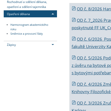
Rozhodnutí a sdělení děkana,
opatření a sdělení tajemníka
OD č. 8/2026 Ha
Opatření děkana
OD č. 7_2026 Prav
Harmonogram akademického
poskytnuté FF UK_C
roku
Směrnice a provozní řády
OD č. 6/2026 Posk
Zápisy
fakultě Univerzity K
OD č. 5/2026 Podr
z úvěru na bytové po
s bytovými potřebam
OD č. 4/2026 Změ
Knihovny Filozofické
OD č. 3/2026 Zruš
Karlovy