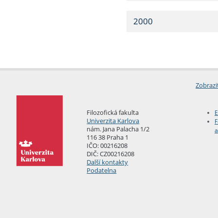
2000
Zobrazi
Filozofická fakulta
E
Univerzita Karlova
F
nám. Jana Palacha 1/2
a
116 38 Praha 1
IČO: 00216208
DIČ: CZ00216208
Další kontakty
Podatelna