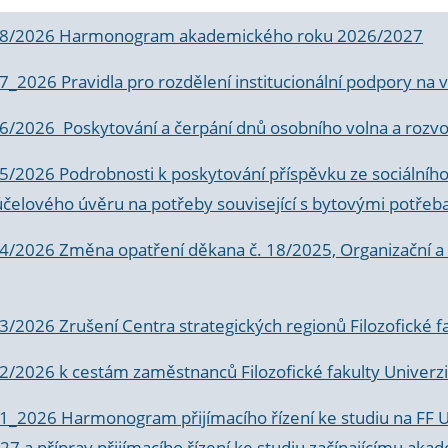
 8/2026 Harmonogram akademického roku 2026/2027
 7_2026 Pravidla pro rozdělení institucionální podpory n
6/2026 Poskytování a čerpání dnů osobního volna a rozvoje
 5/2026 Podrobnosti k poskytování příspěvku ze sociálníh
účelového úvěru na potřeby související s bytovými potřeb
 4/2026 Změna opatření děkana č. 18/2025, Organizační a p
3/2026 Zrušení Centra strategických regionů Filozofické f
 2/2026 k
cestám zaměstnanců Filozofické fakulty Univerzi
 1_2026 Harmonogram přijímacího řízení ke studiu na FF 
7 a příprav přijímacího řízení ke studiu začínajícímu 