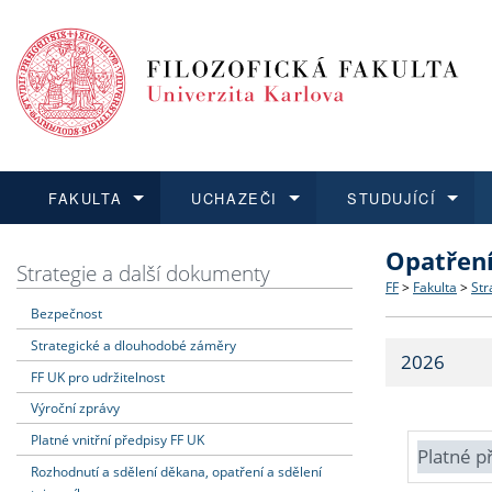
FAKULTA
UCHAZEČI
STUDUJÍCÍ
Opatřen
FAKULTA
UCHAZEČI
STUDUJÍCÍ
VĚDA A VÝZKUM
ZAHRANIČÍ
Struktura a
Co studova
Bakalářsk
O vědě a 
Aktuální n
Strategie a další dokumenty
FF
>
Fakulta
>
Str
Bezpečnost
Dozvědět se více
Podat přihlášku
Dozvědět se více
Dozvědět se více
Dozvědět se více
Strategie 
Učitelské 
Doktorské
Akademické
Vyjíždějící
Strategické a dlouhodobé záměry
2026
Podpora a
Informace 
Rigorózní 
Granty a p
Přijíždějíc
FF UK pro udržitelnost
Výroční zprávy
Absolventi
Vyjíždějíc
Platné vnitřní předpisy FF UK
Platné p
Rozhodnutí a sdělení děkana, opatření a sdělení
Fakultní š