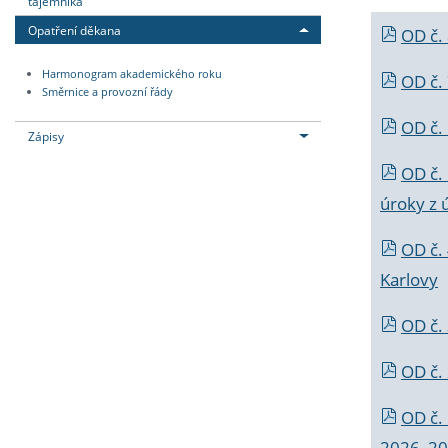
tajemníka
Opatření děkana
OD č.
Harmonogram akademického roku
OD č.
Směrnice a provozní řády
OD č. 
Zápisy
OD č.
úroky z 
OD č.
Karlovy
OD č. 
OD č.
OD č.
2026_202