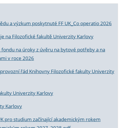
a vědu a výzkum poskytnuté FF UK_Co operatio 2026
 na Filozofické fakultě Univerzity Karlovy
o fondu na úroky z úvěru na bytové potřeby a na
ami v roce 2026
rovozní řád Knihovny Filozofické fakulty Univerzity
akulty Univerzity Karlovy
ty Karlovy
UK pro studium začínající akademickým rokem
akademickým rokem 2027_2028.pdf